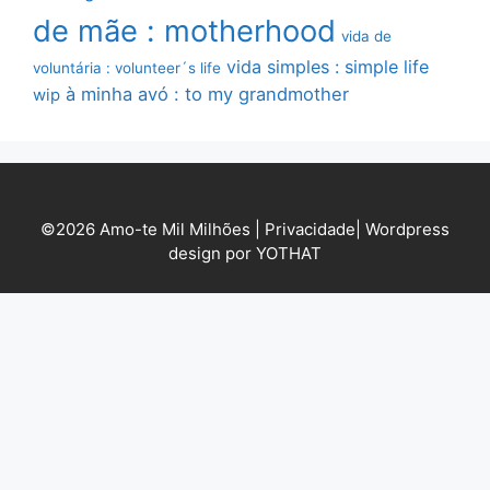
de mãe : motherhood
vida de
vida simples : simple life
voluntária : volunteer´s life
à minha avó : to my grandmother
wip
©2026 Amo-te Mil Milhões |
Privacidade
|
Wordpress
design por YOTHAT