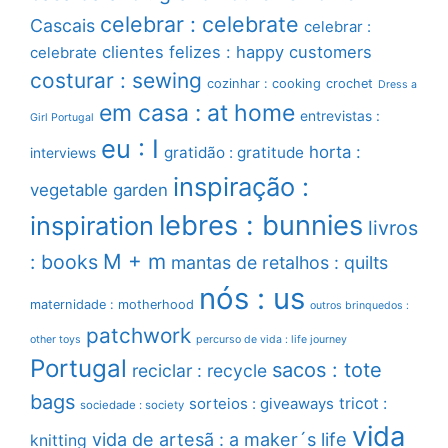
celebrar : celebrate
Cascais
celebrar :
clientes felizes : happy customers
celebrate
costurar : sewing
cozinhar : cooking
crochet
Dress a
em casa : at home
entrevistas :
Girl Portugal
eu : I
horta :
gratidão : gratitude
interviews
inspiração :
vegetable garden
lebres : bunnies
inspiration
livros
M + m
: books
mantas de retalhos : quilts
nós : us
maternidade : motherhood
outros brinquedos :
patchwork
other toys
percurso de vida : life journey
Portugal
sacos : tote
reciclar : recycle
bags
sorteios : giveaways
tricot :
sociedade : society
vida
vida de artesã : a maker´s life
knitting