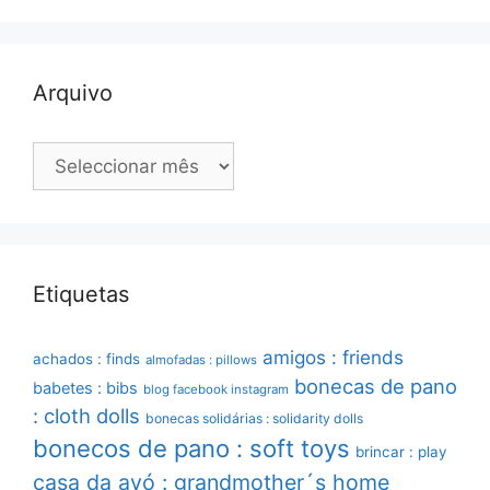
Arquivo
Arquivo
Etiquetas
amigos : friends
achados : finds
almofadas : pillows
bonecas de pano
babetes : bibs
blog facebook instagram
: cloth dolls
bonecas solidárias : solidarity dolls
bonecos de pano : soft toys
brincar : play
casa da avó : grandmother´s home