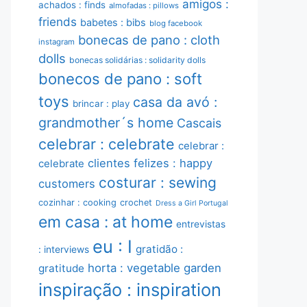
amigos :
achados : finds
almofadas : pillows
friends
babetes : bibs
blog facebook
bonecas de pano : cloth
instagram
dolls
bonecas solidárias : solidarity dolls
bonecos de pano : soft
toys
casa da avó :
brincar : play
grandmother´s home
Cascais
celebrar : celebrate
celebrar :
clientes felizes : happy
celebrate
costurar : sewing
customers
cozinhar : cooking
crochet
Dress a Girl Portugal
em casa : at home
entrevistas
eu : I
gratidão :
: interviews
horta : vegetable garden
gratitude
inspiração : inspiration