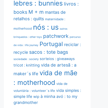
lebres : bunnies
livros :
M + m
books
mantas de
retalhos : quilts
maternidade :
nós : us
motherhood
outros
patchwork
brinquedos : other toys
percurso
Portugal
reciclar :
de vida : life journey
sacos : tote bags
recycle
sorteios : giveaways
sociedade : society
vida de artesã : a
tricot : knitting
vida de mãe
maker´s life
: motherhood
vida de
vida simples :
voluntária : volunteer´s life
simple life
à minha avó : to my
wip
grandmother