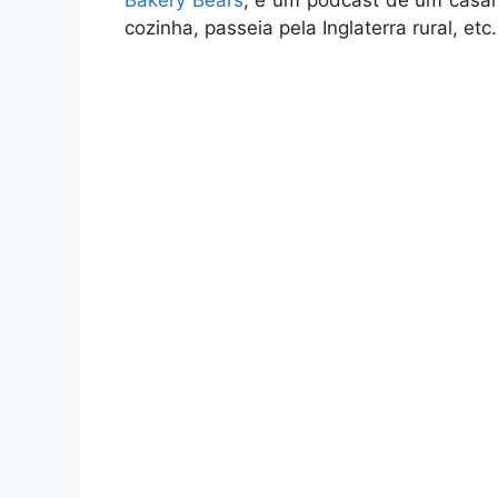
Bakery Bears
, é um podcast de um casal 
cozinha, passeia pela Inglaterra rural, etc.