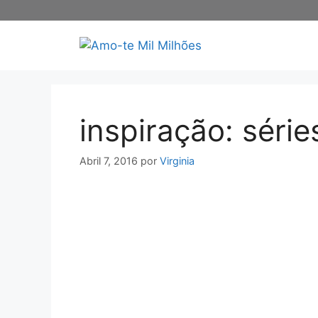
Saltar
para
o
conteúdo
inspiração: séri
Abril 7, 2016
por
Virginia