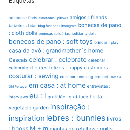
Etiquetas
amigos : friends
achados : finds
almofadas : pillows
bonecas de pano
babetes : bibs
blog facebook instagram
: cloth dolls
bonecas solidárias : solidarity dolls
bonecos de pano : soft toys
brincar : play
casa da avó : grandmother´s home
celebrar : celebrate
Cascais
celebrar :
clientes felizes : happy customers
celebrate
costurar : sewing
cozinhar : cooking
crochet
Dress a
em casa : at home
entrevistas :
Girl Portugal
eu : I
horta :
gratidão : gratitude
interviews
inspiração :
vegetable garden
lebres : bunnies
inspiration
livros
M + m
: books
mantas de retalhos : quilts