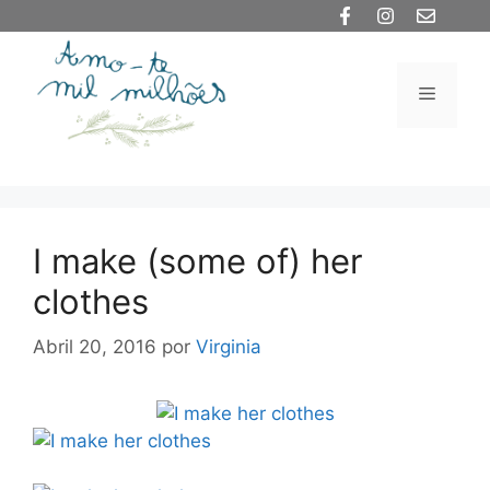
Saltar
para
o
Menu
conteúdo
I make (some of) her
clothes
Abril 20, 2016
por
Virginia