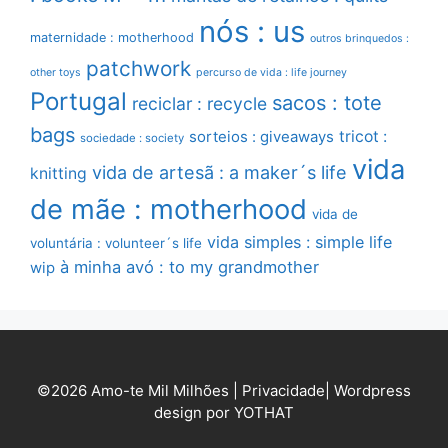
nós : us
maternidade : motherhood
outros brinquedos :
patchwork
other toys
percurso de vida : life journey
Portugal
sacos : tote
reciclar : recycle
bags
sorteios : giveaways
tricot :
sociedade : society
vida
vida de artesã : a maker´s life
knitting
de mãe : motherhood
vida de
vida simples : simple life
voluntária : volunteer´s life
à minha avó : to my grandmother
wip
©2026 Amo-te Mil Milhões |
Privacidade
|
Wordpress
design por YOTHAT