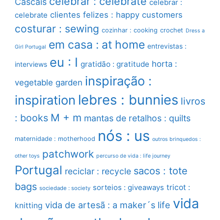
celebrar : celebrate
Cascais
celebrar :
clientes felizes : happy customers
celebrate
costurar : sewing
cozinhar : cooking
crochet
Dress a
em casa : at home
entrevistas :
Girl Portugal
eu : I
horta :
gratidão : gratitude
interviews
inspiração :
vegetable garden
lebres : bunnies
inspiration
livros
M + m
: books
mantas de retalhos : quilts
nós : us
maternidade : motherhood
outros brinquedos :
patchwork
other toys
percurso de vida : life journey
Portugal
sacos : tote
reciclar : recycle
bags
sorteios : giveaways
tricot :
sociedade : society
vida
vida de artesã : a maker´s life
knitting