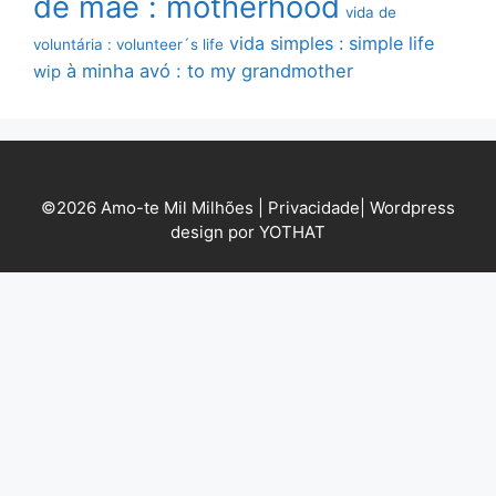
de mãe : motherhood
vida de
vida simples : simple life
voluntária : volunteer´s life
à minha avó : to my grandmother
wip
©2026 Amo-te Mil Milhões |
Privacidade
|
Wordpress
design por YOTHAT