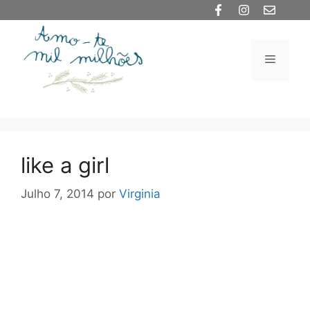
Saltar
para
o
Menu
conteúdo
like a girl
Julho 7, 2014
por
Virginia