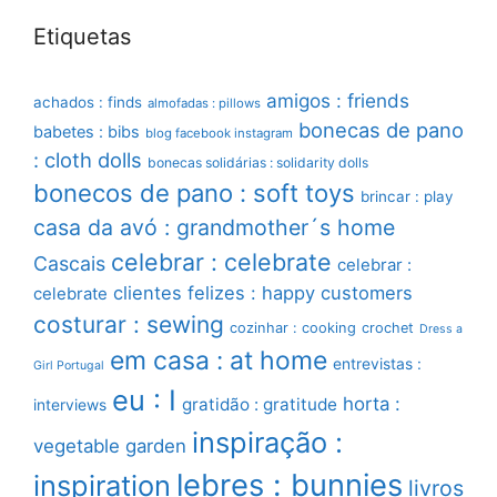
Etiquetas
amigos : friends
achados : finds
almofadas : pillows
bonecas de pano
babetes : bibs
blog facebook instagram
: cloth dolls
bonecas solidárias : solidarity dolls
bonecos de pano : soft toys
brincar : play
casa da avó : grandmother´s home
celebrar : celebrate
Cascais
celebrar :
clientes felizes : happy customers
celebrate
costurar : sewing
cozinhar : cooking
crochet
Dress a
em casa : at home
entrevistas :
Girl Portugal
eu : I
horta :
gratidão : gratitude
interviews
inspiração :
vegetable garden
lebres : bunnies
inspiration
livros