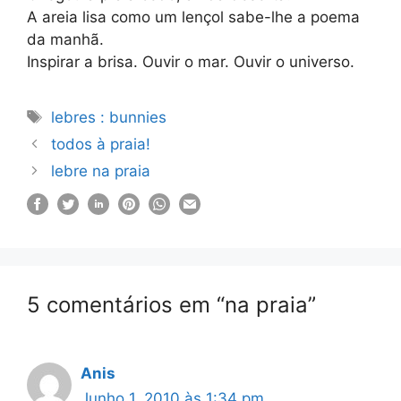
A areia lisa como um lençol sabe-lhe a poema
da manhã.
Inspirar a brisa. Ouvir o mar. Ouvir o universo.
Etiquetas
lebres : bunnies
todos à praia!
lebre na praia
5 comentários em “na praia”
Anis
Junho 1, 2010 às 1:34 pm