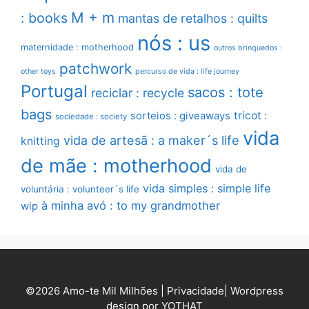
M + m
: books
mantas de retalhos : quilts
nós : us
maternidade : motherhood
outros brinquedos :
patchwork
other toys
percurso de vida : life journey
Portugal
sacos : tote
reciclar : recycle
bags
sorteios : giveaways
tricot :
sociedade : society
vida
vida de artesã : a maker´s life
knitting
de mãe : motherhood
vida de
vida simples : simple life
voluntária : volunteer´s life
à minha avó : to my grandmother
wip
©2026 Amo-te Mil Milhões |
Privacidade
|
Wordpress
design por YOTHAT