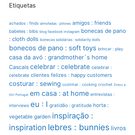
Etiquetas
amigos : friends
achados : finds
almofadas : pillows
bonecas de pano
babetes : bibs
blog facebook instagram
: cloth dolls
bonecas solidárias : solidarity dolls
bonecos de pano : soft toys
brincar : play
casa da avó : grandmother´s home
celebrar : celebrate
Cascais
celebrar :
clientes felizes : happy customers
celebrate
costurar : sewing
cozinhar : cooking
crochet
Dress a
em casa : at home
entrevistas :
Girl Portugal
eu : I
horta :
gratidão : gratitude
interviews
inspiração :
vegetable garden
lebres : bunnies
inspiration
livros