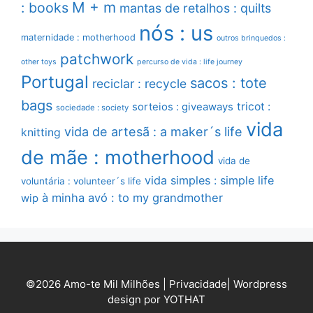
M + m
: books
mantas de retalhos : quilts
nós : us
maternidade : motherhood
outros brinquedos :
patchwork
other toys
percurso de vida : life journey
Portugal
sacos : tote
reciclar : recycle
bags
sorteios : giveaways
tricot :
sociedade : society
vida
vida de artesã : a maker´s life
knitting
de mãe : motherhood
vida de
vida simples : simple life
voluntária : volunteer´s life
à minha avó : to my grandmother
wip
©2026 Amo-te Mil Milhões |
Privacidade
|
Wordpress
design por YOTHAT