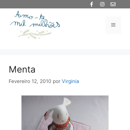
Saltar
para
o
Menu
conteúdo
Menta
Fevereiro 12, 2010
por
Virginia