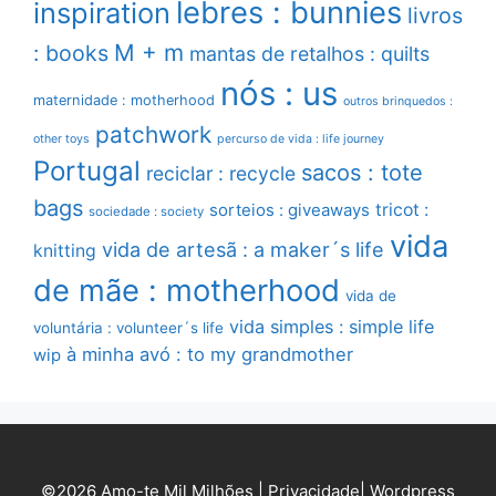
lebres : bunnies
inspiration
livros
M + m
: books
mantas de retalhos : quilts
nós : us
maternidade : motherhood
outros brinquedos :
patchwork
other toys
percurso de vida : life journey
Portugal
sacos : tote
reciclar : recycle
bags
sorteios : giveaways
tricot :
sociedade : society
vida
vida de artesã : a maker´s life
knitting
de mãe : motherhood
vida de
vida simples : simple life
voluntária : volunteer´s life
à minha avó : to my grandmother
wip
©2026 Amo-te Mil Milhões |
Privacidade
|
Wordpress