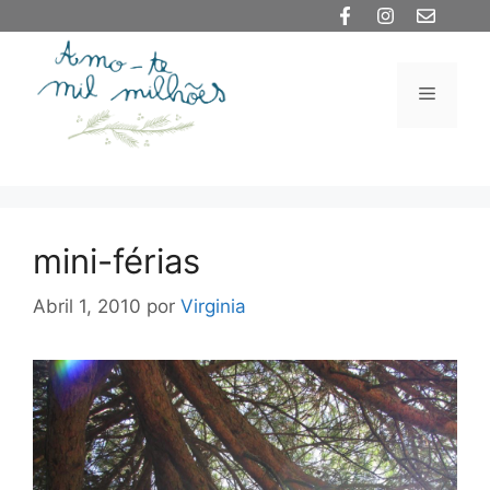
Saltar
para
o
Menu
conteúdo
mini-férias
Abril 1, 2010
por
Virginia