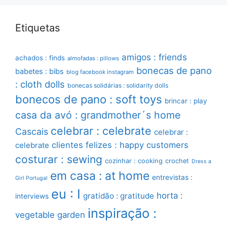
Etiquetas
amigos : friends
achados : finds
almofadas : pillows
bonecas de pano
babetes : bibs
blog facebook instagram
: cloth dolls
bonecas solidárias : solidarity dolls
bonecos de pano : soft toys
brincar : play
casa da avó : grandmother´s home
celebrar : celebrate
Cascais
celebrar :
clientes felizes : happy customers
celebrate
costurar : sewing
cozinhar : cooking
crochet
Dress a
em casa : at home
entrevistas :
Girl Portugal
eu : I
horta :
gratidão : gratitude
interviews
inspiração :
vegetable garden