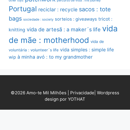
other toys
percurso de vida : life journey
Portugal
sacos : tote
reciclar : recycle
bags
sorteios : giveaways
tricot :
sociedade : society
vida
vida de artesã : a maker´s life
knitting
de mãe : motherhood
vida de
vida simples : simple life
voluntária : volunteer´s life
à minha avó : to my grandmother
wip
©2026 Amo-te Mil Milhões |
Privacidade
|
Wordpress
design por YOTHAT