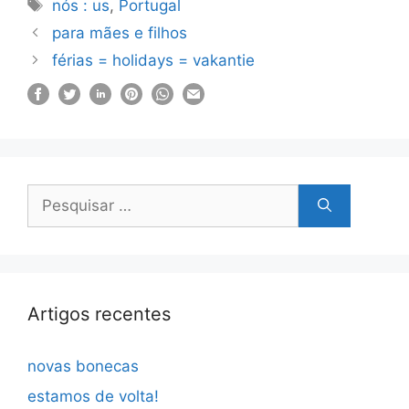
Etiquetas
nós : us
,
Portugal
para mães e filhos
férias = holidays = vakantie
Pesquisar
por:
Artigos recentes
novas bonecas
estamos de volta!