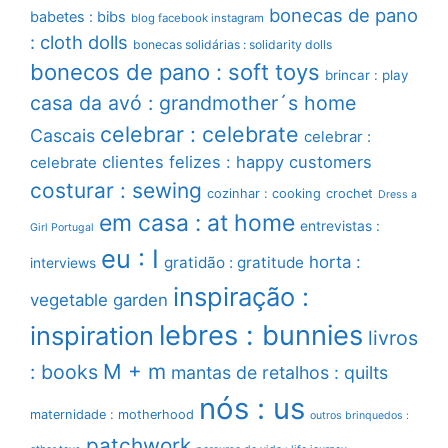
bonecas de pano
babetes : bibs
blog facebook instagram
: cloth dolls
bonecas solidárias : solidarity dolls
bonecos de pano : soft toys
brincar : play
casa da avó : grandmother´s home
celebrar : celebrate
Cascais
celebrar :
clientes felizes : happy customers
celebrate
costurar : sewing
cozinhar : cooking
crochet
Dress a
em casa : at home
entrevistas :
Girl Portugal
eu : I
horta :
gratidão : gratitude
interviews
inspiração :
vegetable garden
lebres : bunnies
inspiration
livros
M + m
: books
mantas de retalhos : quilts
nós : us
maternidade : motherhood
outros brinquedos :
patchwork