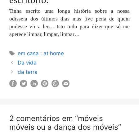
escritório.
Tinha escrito uma longa história sobre a nossa
odisseia dos últimos dias mas tive pena de quem
pudesse
vir a ler… Isto tudo para dizer que só me
apetece limpar, limpar, limpar…
Etiquetas
em casa : at home
Da vida
da terra
2 comentários em “móveis
móveis ou a dança dos móveis”