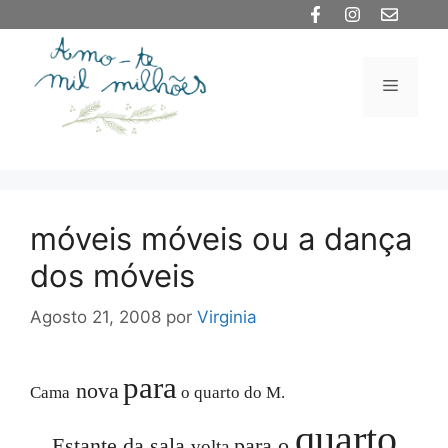
Saltar
para
o
Menu
conteúdo
móveis móveis ou a dança
dos móveis
Agosto 21, 2008
por
Virginia
para
nova
Cama
o quarto do M.
quarto
Estante
da sala
para o
volta