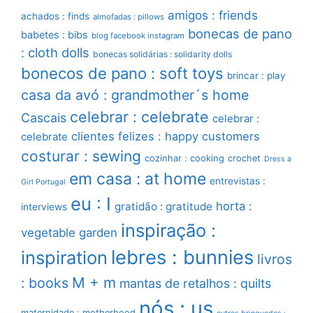
amigos : friends
achados : finds
almofadas : pillows
bonecas de pano
babetes : bibs
blog facebook instagram
: cloth dolls
bonecas solidárias : solidarity dolls
bonecos de pano : soft toys
brincar : play
casa da avó : grandmother´s home
celebrar : celebrate
Cascais
celebrar :
clientes felizes : happy customers
celebrate
costurar : sewing
cozinhar : cooking
crochet
Dress a
em casa : at home
entrevistas :
Girl Portugal
eu : I
horta :
gratidão : gratitude
interviews
inspiração :
vegetable garden
lebres : bunnies
inspiration
livros
M + m
: books
mantas de retalhos : quilts
nós : us
maternidade : motherhood