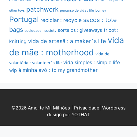
outros brinquedos :
patchwork
other toys
percurso de vida : life journey
Portugal
sacos : tote
reciclar : recycle
bags
sorteios : giveaways
tricot :
sociedade : society
vida
vida de artesã : a maker´s life
knitting
de mãe : motherhood
vida de
vida simples : simple life
voluntária : volunteer´s life
à minha avó : to my grandmother
wip
©2026 Amo-te Mil Milhões |
Privacidade
|
Wordpress
design por YOTHAT