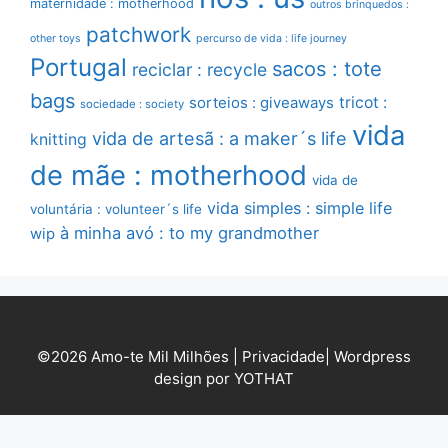
maternidade : motherhood
outros brinquedos :
patchwork
other toys
percurso de vida : life journey
Portugal
sacos : tote
reciclar : recycle
bags
sorteios : giveaways
tricot :
sociedade : society
vida
vida de artesã : a maker´s life
knitting
de mãe : motherhood
vida de
vida simples : simple life
voluntária : volunteer´s life
à minha avó : to my grandmother
wip
©2026 Amo-te Mil Milhões |
Privacidade
|
Wordpress
design por YOTHAT