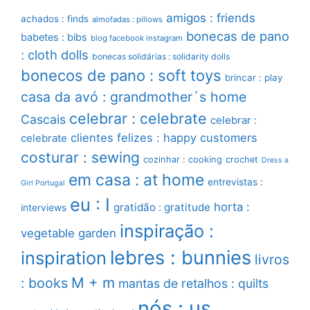
amigos : friends
achados : finds
almofadas : pillows
bonecas de pano
babetes : bibs
blog facebook instagram
: cloth dolls
bonecas solidárias : solidarity dolls
bonecos de pano : soft toys
brincar : play
casa da avó : grandmother´s home
celebrar : celebrate
Cascais
celebrar :
clientes felizes : happy customers
celebrate
costurar : sewing
cozinhar : cooking
crochet
Dress a
em casa : at home
entrevistas :
Girl Portugal
eu : I
horta :
gratidão : gratitude
interviews
inspiração :
vegetable garden
lebres : bunnies
inspiration
livros
M + m
: books
mantas de retalhos : quilts
nós : us