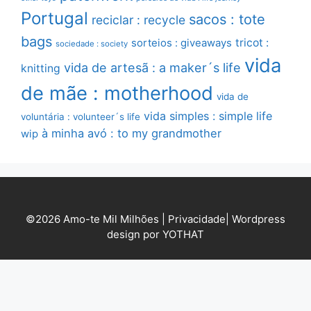
Portugal
sacos : tote
reciclar : recycle
bags
sorteios : giveaways
tricot :
sociedade : society
vida
vida de artesã : a maker´s life
knitting
de mãe : motherhood
vida de
vida simples : simple life
voluntária : volunteer´s life
à minha avó : to my grandmother
wip
©2026 Amo-te Mil Milhões |
Privacidade
|
Wordpress
design por YOTHAT