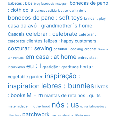
bonecas de pano
babetes : bibs
blog facebook instagram
: cloth dolls
bonecas solidárias : solidarity dolls
bonecos de pano : soft toys
brincar : play
casa da avó : grandmother´s home
celebrar : celebrate
Cascais
celebrar :
clientes felizes : happy customers
celebrate
costurar : sewing
cozinhar : cooking
crochet
Dress a
em casa : at home
entrevistas :
Girl Portugal
eu : I
horta :
gratidão : gratitude
interviews
inspiração :
vegetable garden
lebres : bunnies
inspiration
livros
M + m
: books
mantas de retalhos : quilts
nós : us
maternidade : motherhood
outros brinquedos :
patchwork
other toys
percurso de vida : life journey