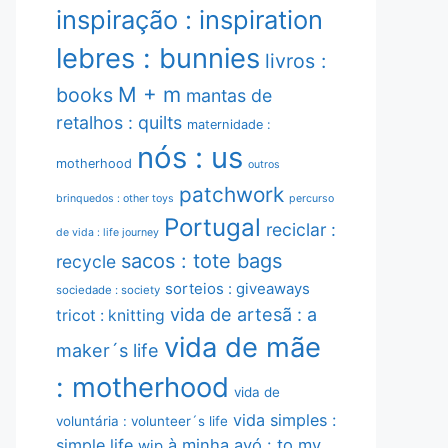
inspiração : inspiration
lebres : bunnies
livros :
M + m
books
mantas de
retalhos : quilts
maternidade :
nós : us
motherhood
outros
patchwork
brinquedos : other toys
percurso
Portugal
reciclar :
de vida : life journey
sacos : tote bags
recycle
sorteios : giveaways
sociedade : society
vida de artesã : a
tricot : knitting
vida de mãe
maker´s life
: motherhood
vida de
vida simples :
voluntária : volunteer´s life
simple life
à minha avó : to my
wip