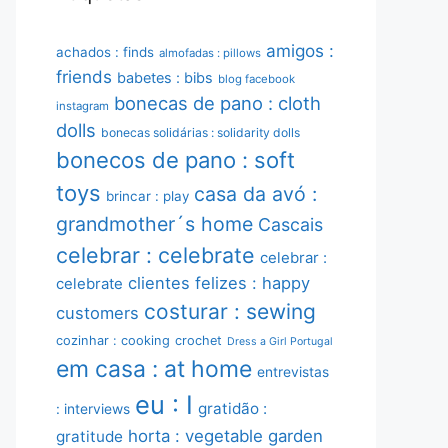
amigos :
achados : finds
almofadas : pillows
friends
babetes : bibs
blog facebook
bonecas de pano : cloth
instagram
dolls
bonecas solidárias : solidarity dolls
bonecos de pano : soft
toys
casa da avó :
brincar : play
grandmother´s home
Cascais
celebrar : celebrate
celebrar :
clientes felizes : happy
celebrate
costurar : sewing
customers
cozinhar : cooking
crochet
Dress a Girl Portugal
em casa : at home
entrevistas
eu : I
gratidão :
: interviews
horta : vegetable garden
gratitude