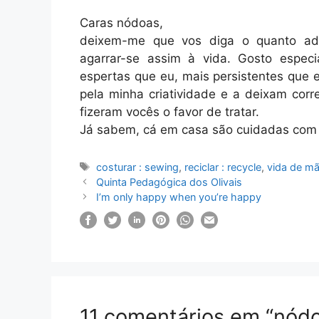
Caras nódoas,
deixem-me que vos diga o quanto ad
agarrar-se assim à vida. Gosto espec
espertas que eu, mais persistentes que 
pela minha criatividade e a deixam corr
fizeram vocês o favor de tratar.
Já sabem, cá em casa são cuidadas com
Etiquetas
costurar : sewing
,
reciclar : recycle
,
vida de m
Quinta Pedagógica dos Olivais
I’m only happy when you’re happy
11 comentários em “nódoa