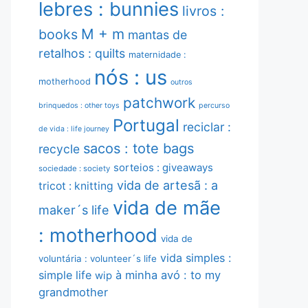
lebres : bunnies
livros :
M + m
books
mantas de
retalhos : quilts
maternidade :
nós : us
motherhood
outros
patchwork
brinquedos : other toys
percurso
Portugal
reciclar :
de vida : life journey
sacos : tote bags
recycle
sorteios : giveaways
sociedade : society
vida de artesã : a
tricot : knitting
vida de mãe
maker´s life
: motherhood
vida de
vida simples :
voluntária : volunteer´s life
simple life
à minha avó : to my
wip
grandmother