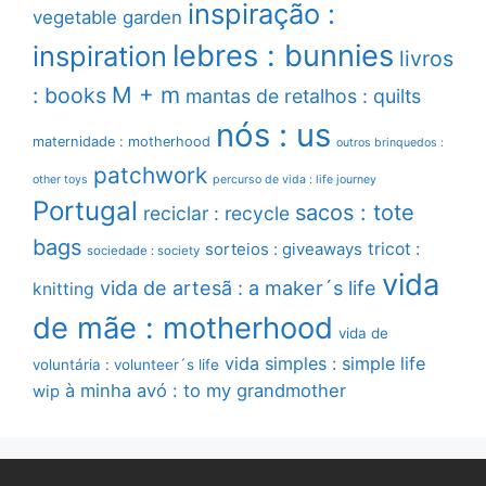
inspiração :
vegetable garden
lebres : bunnies
inspiration
livros
M + m
: books
mantas de retalhos : quilts
nós : us
maternidade : motherhood
outros brinquedos :
patchwork
other toys
percurso de vida : life journey
Portugal
sacos : tote
reciclar : recycle
bags
sorteios : giveaways
tricot :
sociedade : society
vida
vida de artesã : a maker´s life
knitting
de mãe : motherhood
vida de
vida simples : simple life
voluntária : volunteer´s life
à minha avó : to my grandmother
wip