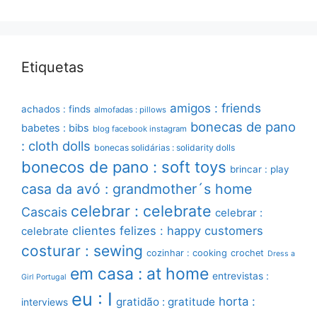
Etiquetas
amigos : friends
achados : finds
almofadas : pillows
bonecas de pano
babetes : bibs
blog facebook instagram
: cloth dolls
bonecas solidárias : solidarity dolls
bonecos de pano : soft toys
brincar : play
casa da avó : grandmother´s home
celebrar : celebrate
Cascais
celebrar :
clientes felizes : happy customers
celebrate
costurar : sewing
cozinhar : cooking
crochet
Dress a
em casa : at home
entrevistas :
Girl Portugal
eu : I
horta :
gratidão : gratitude
interviews