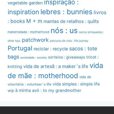
inspiração :
vegetable garden
lebres : bunnies
inspiration
livros
M + m
: books
mantas de retalhos : quilts
nós : us
maternidade : motherhood
outros brinquedos :
patchwork
other toys
percurso de vida : life journey
Portugal
sacos : tote
reciclar : recycle
bags
sorteios : giveaways
tricot :
sociedade : society
vida
vida de artesã : a maker´s life
knitting
de mãe : motherhood
vida de
vida simples : simple life
voluntária : volunteer´s life
à minha avó : to my grandmother
wip