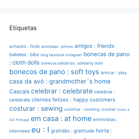
Etiquetas
amigos : friends
achados : finds
almofadas : pillows
bonecas de pano
babetes : bibs
blog facebook instagram
: cloth dolls
bonecas solidárias : solidarity dolls
bonecos de pano : soft toys
brincar : play
casa da avó : grandmother´s home
celebrar : celebrate
Cascais
celebrar :
clientes felizes : happy customers
celebrate
costurar : sewing
cozinhar : cooking
crochet
Dress a
em casa : at home
entrevistas :
Girl Portugal
eu : I
horta :
gratidão : gratitude
interviews