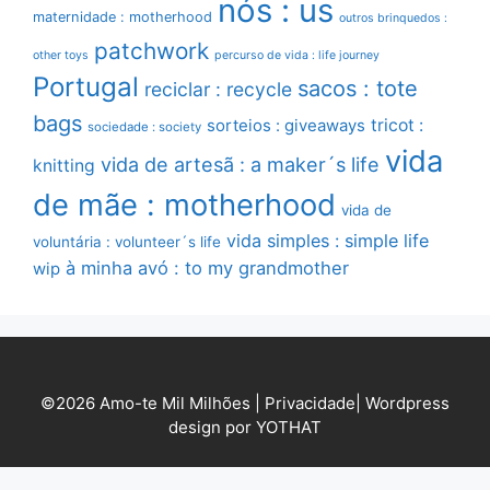
nós : us
maternidade : motherhood
outros brinquedos :
patchwork
other toys
percurso de vida : life journey
Portugal
sacos : tote
reciclar : recycle
bags
sorteios : giveaways
tricot :
sociedade : society
vida
vida de artesã : a maker´s life
knitting
de mãe : motherhood
vida de
vida simples : simple life
voluntária : volunteer´s life
à minha avó : to my grandmother
wip
©2026 Amo-te Mil Milhões |
Privacidade
|
Wordpress
design por YOTHAT