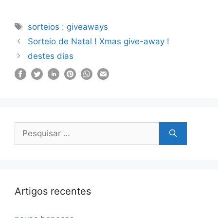
Etiquetas
sorteios : giveaways
Sorteio de Natal ! Xmas give-away !
destes dias
Pesquisar
por:
Artigos recentes