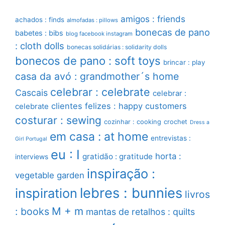
amigos : friends
achados : finds
almofadas : pillows
bonecas de pano
babetes : bibs
blog facebook instagram
: cloth dolls
bonecas solidárias : solidarity dolls
bonecos de pano : soft toys
brincar : play
casa da avó : grandmother´s home
celebrar : celebrate
Cascais
celebrar :
clientes felizes : happy customers
celebrate
costurar : sewing
cozinhar : cooking
crochet
Dress a
em casa : at home
entrevistas :
Girl Portugal
eu : I
horta :
gratidão : gratitude
interviews
inspiração :
vegetable garden
lebres : bunnies
inspiration
livros
M + m
: books
mantas de retalhos : quilts