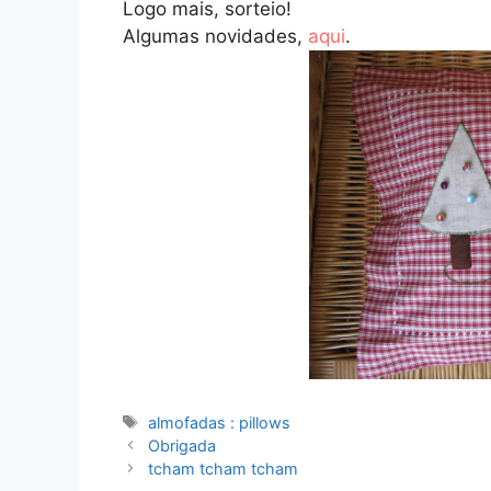
Logo mais, sorteio!
Algumas novidades,
aqui
.
Etiquetas
almofadas : pillows
Obrigada
tcham tcham tcham