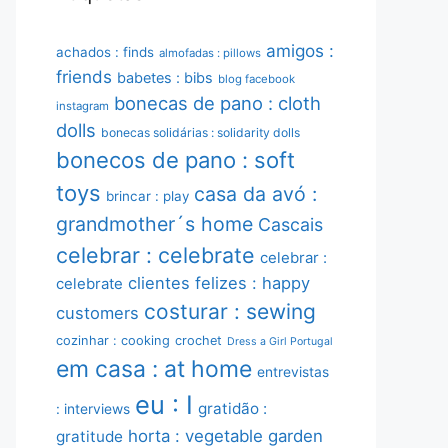
amigos :
achados : finds
almofadas : pillows
friends
babetes : bibs
blog facebook
bonecas de pano : cloth
instagram
dolls
bonecas solidárias : solidarity dolls
bonecos de pano : soft
toys
casa da avó :
brincar : play
grandmother´s home
Cascais
celebrar : celebrate
celebrar :
clientes felizes : happy
celebrate
costurar : sewing
customers
cozinhar : cooking
crochet
Dress a Girl Portugal
em casa : at home
entrevistas
eu : I
gratidão :
: interviews
horta : vegetable garden
gratitude