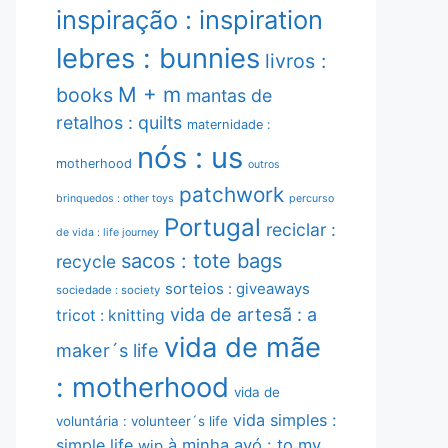
inspiração : inspiration
lebres : bunnies
livros :
M + m
books
mantas de
retalhos : quilts
maternidade :
nós : us
motherhood
outros
patchwork
brinquedos : other toys
percurso
Portugal
reciclar :
de vida : life journey
sacos : tote bags
recycle
sorteios : giveaways
sociedade : society
vida de artesã : a
tricot : knitting
vida de mãe
maker´s life
: motherhood
vida de
vida simples :
voluntária : volunteer´s life
simple life
à minha avó : to my
wip