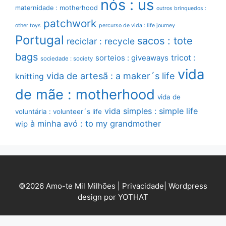
nós : us
maternidade : motherhood
outros brinquedos :
patchwork
other toys
percurso de vida : life journey
Portugal
sacos : tote
reciclar : recycle
bags
sorteios : giveaways
tricot :
sociedade : society
vida
vida de artesã : a maker´s life
knitting
de mãe : motherhood
vida de
vida simples : simple life
voluntária : volunteer´s life
à minha avó : to my grandmother
wip
©2026 Amo-te Mil Milhões |
Privacidade
|
Wordpress
design por YOTHAT