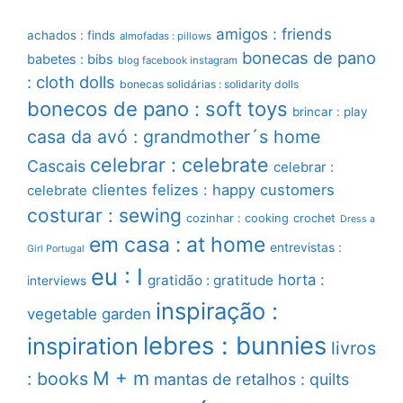
amigos : friends
achados : finds
almofadas : pillows
bonecas de pano
babetes : bibs
blog facebook instagram
: cloth dolls
bonecas solidárias : solidarity dolls
bonecos de pano : soft toys
brincar : play
casa da avó : grandmother´s home
celebrar : celebrate
Cascais
celebrar :
clientes felizes : happy customers
celebrate
costurar : sewing
cozinhar : cooking
crochet
Dress a
em casa : at home
entrevistas :
Girl Portugal
eu : I
horta :
gratidão : gratitude
interviews
inspiração :
vegetable garden
lebres : bunnies
inspiration
livros
M + m
: books
mantas de retalhos : quilts