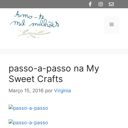
Saltar
para
o
Menu
conteúdo
passo-a-passo na My
Sweet Crafts
Março 15, 2016
por
Virginia