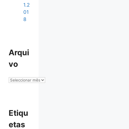
1.2
01
8
Arqui
vo
Arquivo
Etiqu
etas