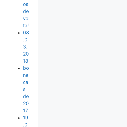
os
de
vol
ta!
08
.0
3.
20
18
bo
ne
ca
s
de
20
17
19
.0