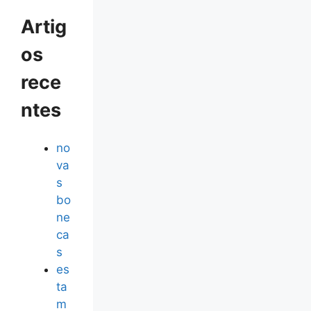
Artig
os
rece
ntes
no
va
s
bo
ne
ca
s
es
ta
m