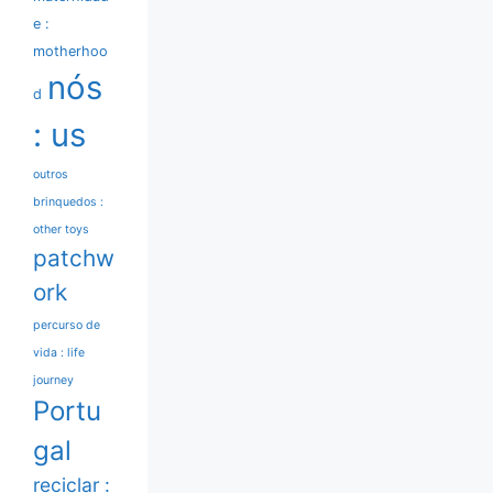
e :
motherhoo
nós
d
: us
outros
brinquedos :
other toys
patchw
ork
percurso de
vida : life
journey
Portu
gal
reciclar :