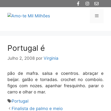
Saltar
para
o
Menu
conteúdo
Portugal é
Julho 2, 2008
por
Virginia
pão de mafra. salsa e coentros. abraçar e
beijar. galão e torradas. crochet no comboio.
figos com nozes. apanhar fresquinho. parar o
carro e olhar o mar.
Etiquetas
Portugal
Finalista de palmo e meio