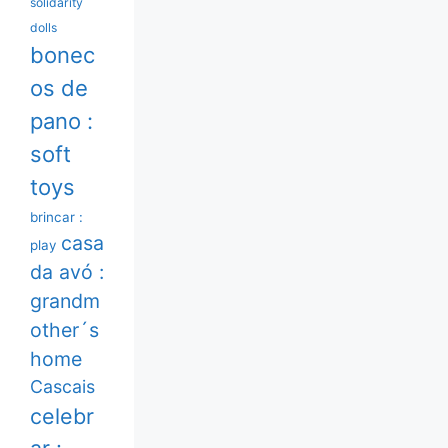
solidarity
dolls
bonec
os de
pano :
soft
toys
brincar :
casa
play
da avó :
grandm
other´s
home
Cascais
celebr
ar :