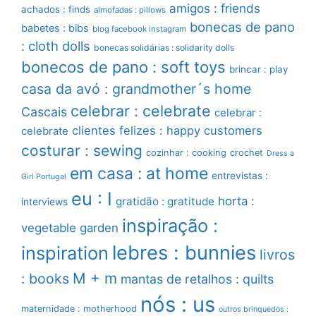
amigos : friends
achados : finds
almofadas : pillows
bonecas de pano
babetes : bibs
blog facebook instagram
: cloth dolls
bonecas solidárias : solidarity dolls
bonecos de pano : soft toys
brincar : play
casa da avó : grandmother´s home
celebrar : celebrate
Cascais
celebrar :
clientes felizes : happy customers
celebrate
costurar : sewing
cozinhar : cooking
crochet
Dress a
em casa : at home
entrevistas :
Girl Portugal
eu : I
horta :
gratidão : gratitude
interviews
inspiração :
vegetable garden
lebres : bunnies
inspiration
livros
M + m
: books
mantas de retalhos : quilts
nós : us
maternidade : motherhood
outros brinquedos :