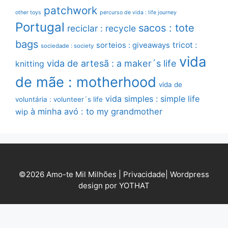
patchwork
other toys
percurso de vida : life journey
Portugal
sacos : tote
reciclar : recycle
bags
sorteios : giveaways
tricot :
sociedade : society
vida
vida de artesã : a maker´s life
knitting
de mãe : motherhood
vida de
vida simples : simple life
voluntária : volunteer´s life
à minha avó : to my grandmother
wip
©2026 Amo-te Mil Milhões |
Privacidade
|
Wordpress
design por YOTHAT