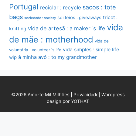
Portugal
sacos : tote
reciclar : recycle
bags
sorteios : giveaways
tricot :
sociedade : society
vida
vida de artesã : a maker´s life
knitting
de mãe : motherhood
vida de
vida simples : simple life
voluntária : volunteer´s life
à minha avó : to my grandmother
wip
©2026 Amo-te Mil Milhões |
Privacidade
|
Wordpress
design por YOTHAT