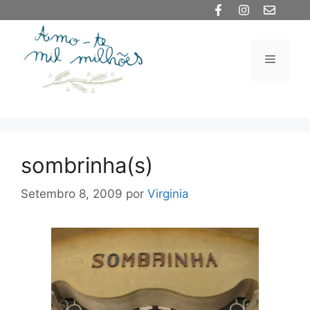
Saltar
para
o
Menu
conteúdo
sombrinha(s)
Setembro 8, 2009
por
Virginia