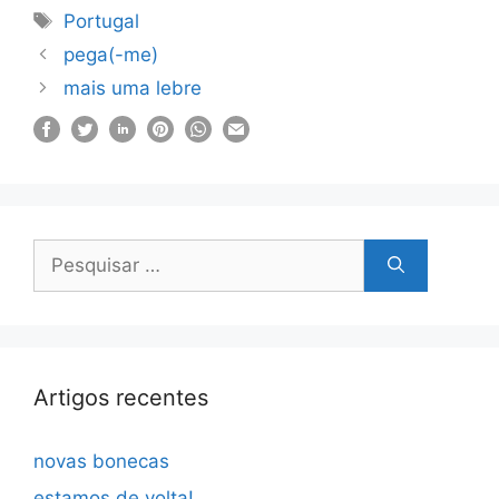
Etiquetas
Portugal
pega(-me)
mais uma lebre
Pesquisar
por:
Artigos recentes
novas bonecas
estamos de volta!