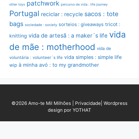
patchwork
other toys
percurso de vida : life journey
Portugal
sacos : tote
reciclar : recycle
bags
sorteios : giveaways
tricot :
sociedade : society
vida
vida de artesã : a maker´s life
knitting
de mãe : motherhood
vida de
vida simples : simple life
voluntária : volunteer´s life
à minha avó : to my grandmother
wip
©2026 Amo-te Mil Milhões |
Privacidade
|
Wordpress
design por YOTHAT