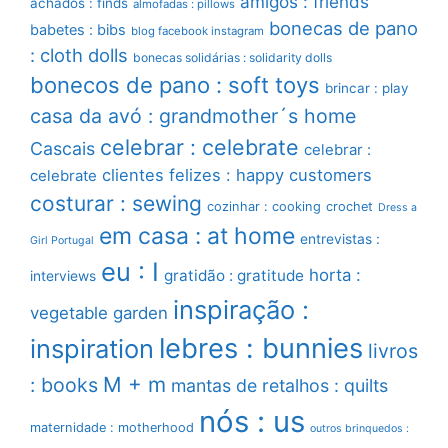
amigos : friends
achados : finds
almofadas : pillows
bonecas de pano
babetes : bibs
blog facebook instagram
: cloth dolls
bonecas solidárias : solidarity dolls
bonecos de pano : soft toys
brincar : play
casa da avó : grandmother´s home
celebrar : celebrate
Cascais
celebrar :
clientes felizes : happy customers
celebrate
costurar : sewing
cozinhar : cooking
crochet
Dress a
em casa : at home
entrevistas :
Girl Portugal
eu : I
horta :
gratidão : gratitude
interviews
inspiração :
vegetable garden
lebres : bunnies
inspiration
livros
M + m
: books
mantas de retalhos : quilts
nós : us
maternidade : motherhood
outros brinquedos :