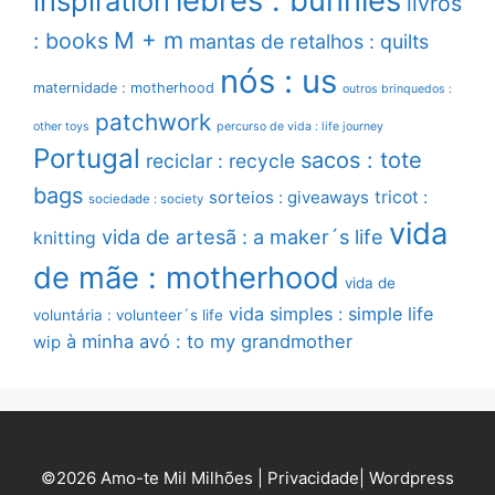
lebres : bunnies
inspiration
livros
M + m
: books
mantas de retalhos : quilts
nós : us
maternidade : motherhood
outros brinquedos :
patchwork
other toys
percurso de vida : life journey
Portugal
sacos : tote
reciclar : recycle
bags
sorteios : giveaways
tricot :
sociedade : society
vida
vida de artesã : a maker´s life
knitting
de mãe : motherhood
vida de
vida simples : simple life
voluntária : volunteer´s life
à minha avó : to my grandmother
wip
©2026 Amo-te Mil Milhões |
Privacidade
|
Wordpress