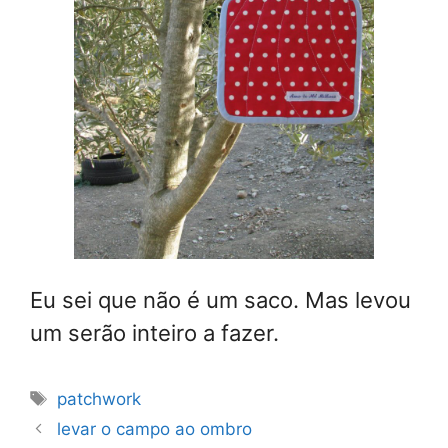
Eu sei que não é um saco. Mas levou
um serão inteiro a fazer.
Etiquetas
patchwork
levar o campo ao ombro