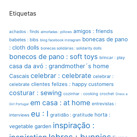
Etiquetas
amigos : friends
achados : finds
almofadas : pillows
bonecas de pano
babetes : bibs
blog facebook instagram
: cloth dolls
bonecas solidárias : solidarity dolls
bonecos de pano : soft toys
brincar : play
casa da avó : grandmother´s home
celebrar : celebrate
Cascais
celebrar :
clientes felizes : happy customers
celebrate
costurar : sewing
cozinhar : cooking
crochet
Dress a
em casa : at home
entrevistas :
Girl Portugal
eu : I
horta :
gratidão : gratitude
interviews
inspiração :
vegetable garden