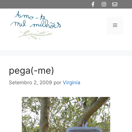
Saltar
para
o
Menu
conteúdo
pega(-me)
Setembro 2, 2009
por
Virginia