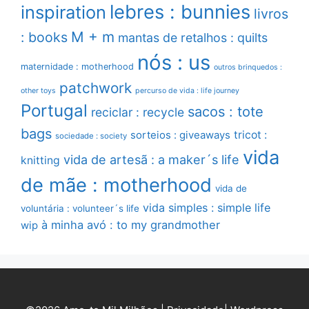
lebres : bunnies
inspiration
livros
M + m
: books
mantas de retalhos : quilts
nós : us
maternidade : motherhood
outros brinquedos :
patchwork
other toys
percurso de vida : life journey
Portugal
sacos : tote
reciclar : recycle
bags
sorteios : giveaways
tricot :
sociedade : society
vida
vida de artesã : a maker´s life
knitting
de mãe : motherhood
vida de
vida simples : simple life
voluntária : volunteer´s life
à minha avó : to my grandmother
wip