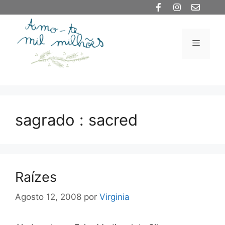
Saltar
para
o
Menu
conteúdo
sagrado : sacred
Raízes
Agosto 12, 2008
por
Virginia