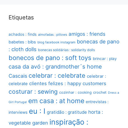
Etiquetas
amigos : friends
achados : finds
almofadas : pillows
bonecas de pano
babetes : bibs
blog facebook instagram
: cloth dolls
bonecas solidárias : solidarity dolls
bonecos de pano : soft toys
brincar : play
casa da avó : grandmother´s home
celebrar : celebrate
Cascais
celebrar :
clientes felizes : happy customers
celebrate
costurar : sewing
cozinhar : cooking
crochet
Dress a
em casa : at home
entrevistas :
Girl Portugal
eu : I
horta :
gratidão : gratitude
interviews
inspiração :
vegetable garden