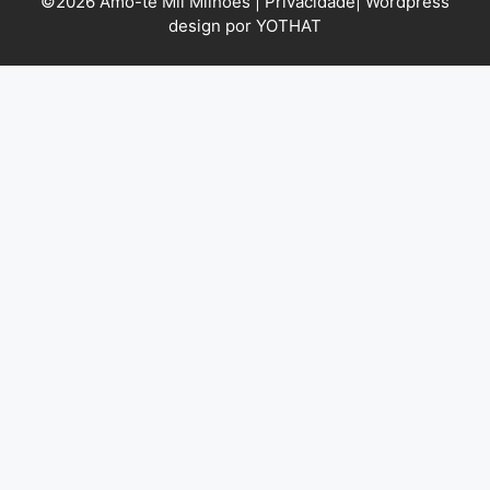
©2026 Amo-te Mil Milhões |
Privacidade
|
Wordpress
design por YOTHAT