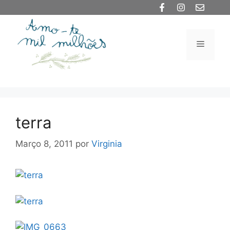
Saltar
para
o
Menu
conteúdo
terra
Março 8, 2011
por
Virginia