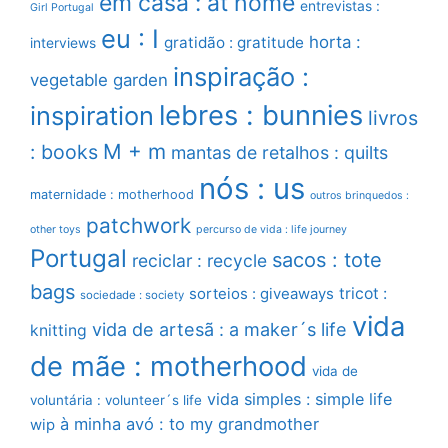
em casa : at home
entrevistas :
Girl Portugal
eu : I
horta :
gratidão : gratitude
interviews
inspiração :
vegetable garden
lebres : bunnies
inspiration
livros
M + m
: books
mantas de retalhos : quilts
nós : us
maternidade : motherhood
outros brinquedos :
patchwork
other toys
percurso de vida : life journey
Portugal
sacos : tote
reciclar : recycle
bags
sorteios : giveaways
tricot :
sociedade : society
vida
vida de artesã : a maker´s life
knitting
de mãe : motherhood
vida de
vida simples : simple life
voluntária : volunteer´s life
à minha avó : to my grandmother
wip