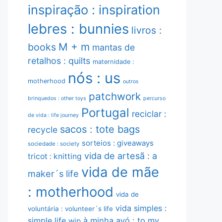
inspiração : inspiration
lebres : bunnies
livros :
M + m
books
mantas de
retalhos : quilts
maternidade :
nós : us
motherhood
outros
patchwork
brinquedos : other toys
percurso
Portugal
reciclar :
de vida : life journey
sacos : tote bags
recycle
sorteios : giveaways
sociedade : society
vida de artesã : a
tricot : knitting
vida de mãe
maker´s life
: motherhood
vida de
vida simples :
voluntária : volunteer´s life
simple life
à minha avó : to my
wip