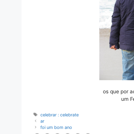
os que por a
um Fe
Etiquetas
celebrar : celebrate
ar
foi um bom ano