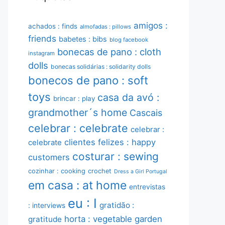
amigos :
achados : finds
almofadas : pillows
friends
babetes : bibs
blog facebook
bonecas de pano : cloth
instagram
dolls
bonecas solidárias : solidarity dolls
bonecos de pano : soft
toys
casa da avó :
brincar : play
grandmother´s home
Cascais
celebrar : celebrate
celebrar :
clientes felizes : happy
celebrate
costurar : sewing
customers
cozinhar : cooking
crochet
Dress a Girl Portugal
em casa : at home
entrevistas
eu : I
gratidão :
: interviews
horta : vegetable garden
gratitude