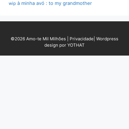
à minha avó : to my grandmother
wip
©2026 Amo-te Mil Milhões |
Privacidade
|
Wordpress
design por YOTHAT