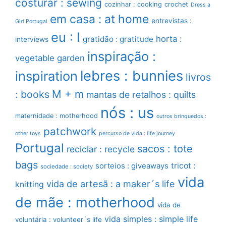
costurar : sewing
cozinhar : cooking
crochet
Dress a
em casa : at home
entrevistas :
Girl Portugal
eu : I
horta :
gratidão : gratitude
interviews
inspiração :
vegetable garden
lebres : bunnies
inspiration
livros
M + m
: books
mantas de retalhos : quilts
nós : us
maternidade : motherhood
outros brinquedos :
patchwork
other toys
percurso de vida : life journey
Portugal
sacos : tote
reciclar : recycle
bags
sorteios : giveaways
tricot :
sociedade : society
vida
vida de artesã : a maker´s life
knitting
de mãe : motherhood
vida de
vida simples : simple life
voluntária : volunteer´s life