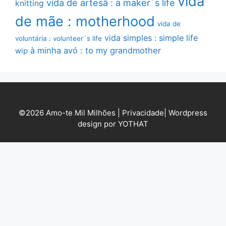
vida
vida de artesã : a maker´s life
knitting
de mãe : motherhood
vida de
vida simples : simple life
voluntária : volunteer´s life
à minha avó : to my grandmother
wip
©2026 Amo-te Mil Milhões |
Privacidade
|
Wordpress
design por YOTHAT