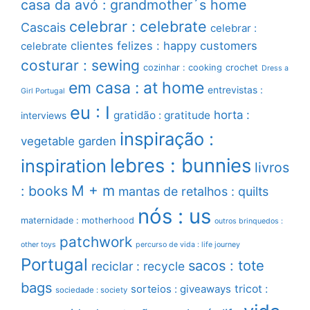
casa da avó : grandmother´s home
celebrar : celebrate
Cascais
celebrar :
clientes felizes : happy customers
celebrate
costurar : sewing
cozinhar : cooking
crochet
Dress a
em casa : at home
entrevistas :
Girl Portugal
eu : I
horta :
gratidão : gratitude
interviews
inspiração :
vegetable garden
lebres : bunnies
inspiration
livros
M + m
: books
mantas de retalhos : quilts
nós : us
maternidade : motherhood
outros brinquedos :
patchwork
other toys
percurso de vida : life journey
Portugal
sacos : tote
reciclar : recycle
bags
sorteios : giveaways
tricot :
sociedade : society