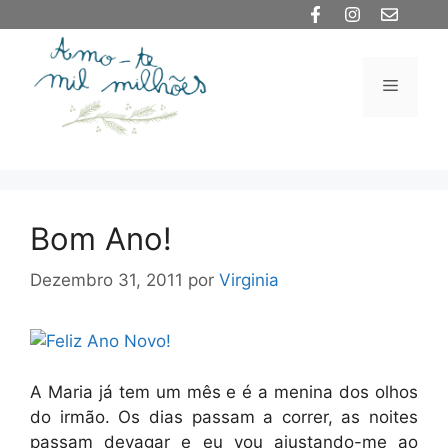
Saltar
para
o
Menu
conteúdo
Bom Ano!
Dezembro 31, 2011
por
Virginia
A Maria já tem um mês e é a menina dos olhos
do irmão. Os dias passam a correr, as noites
passam devagar e eu vou ajustando-me ao