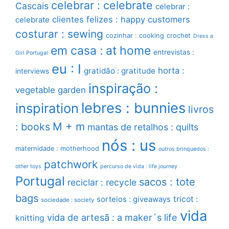
celebrar : celebrate
Cascais
celebrar :
clientes felizes : happy customers
celebrate
costurar : sewing
cozinhar : cooking
crochet
Dress a
em casa : at home
entrevistas :
Girl Portugal
eu : I
horta :
gratidão : gratitude
interviews
inspiração :
vegetable garden
lebres : bunnies
inspiration
livros
M + m
: books
mantas de retalhos : quilts
nós : us
maternidade : motherhood
outros brinquedos :
patchwork
other toys
percurso de vida : life journey
Portugal
sacos : tote
reciclar : recycle
bags
sorteios : giveaways
tricot :
sociedade : society
vida
vida de artesã : a maker´s life
knitting