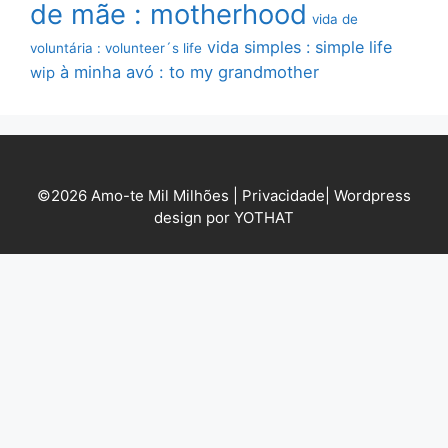
de mãe : motherhood
vida de
vida simples : simple life
voluntária : volunteer´s life
à minha avó : to my grandmother
wip
©2026 Amo-te Mil Milhões |
Privacidade
|
Wordpress
design por YOTHAT