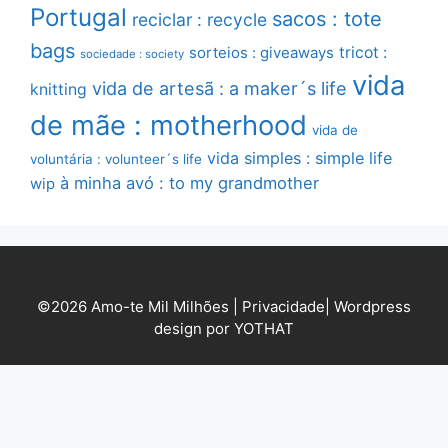
Portugal
sacos : tote
reciclar : recycle
bags
sorteios : giveaways
tricot :
sociedade : society
vida
vida de artesã : a maker´s life
knitting
de mãe : motherhood
vida de
vida simples : simple life
voluntária : volunteer´s life
à minha avó : to my grandmother
wip
©2026 Amo-te Mil Milhões |
Privacidade
|
Wordpress
design por YOTHAT