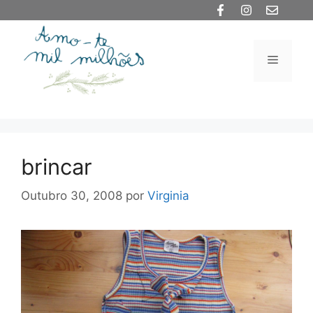
Saltar
para
o
Menu
conteúdo
brincar
Outubro 30, 2008
por
Virginia