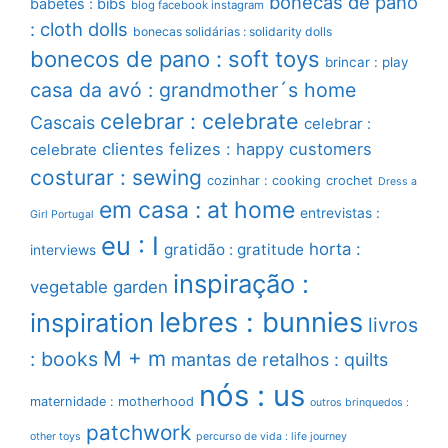
bonecas de pano
babetes : bibs
blog facebook instagram
: cloth dolls
bonecas solidárias : solidarity dolls
bonecos de pano : soft toys
brincar : play
casa da avó : grandmother´s home
celebrar : celebrate
Cascais
celebrar :
clientes felizes : happy customers
celebrate
costurar : sewing
cozinhar : cooking
crochet
Dress a
em casa : at home
entrevistas :
Girl Portugal
eu : I
horta :
gratidão : gratitude
interviews
inspiração :
vegetable garden
lebres : bunnies
inspiration
livros
M + m
: books
mantas de retalhos : quilts
nós : us
maternidade : motherhood
outros brinquedos :
patchwork
other toys
percurso de vida : life journey