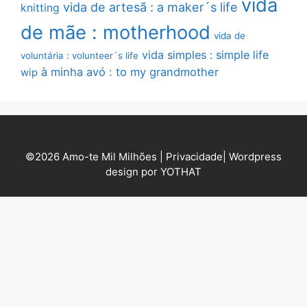
vida
vida de artesã : a maker´s life
knitting
de mãe : motherhood
vida de
vida simples : simple life
voluntária : volunteer´s life
à minha avó : to my grandmother
wip
©2026 Amo-te Mil Milhões |
Privacidade
|
Wordpress
design por YOTHAT