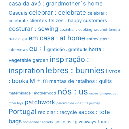
casa da avó : grandmother´s home
celebrar : celebrate
Cascais
celebrar :
clientes felizes : happy customers
celebrate
costurar : sewing
cozinhar : cooking
crochet
Dress a
em casa : at home
entrevistas :
Girl Portugal
eu : I
horta :
gratidão : gratitude
interviews
inspiração :
vegetable garden
lebres : bunnies
inspiration
livros
M + m
: books
mantas de retalhos : quilts
nós : us
maternidade : motherhood
outros brinquedos :
patchwork
other toys
percurso de vida : life journey
Portugal
sacos : tote
reciclar : recycle
bags
sorteios : giveaways
tricot :
sociedade : society