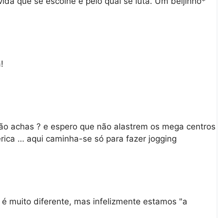
ida que se escolhe e pelo qual se luta. Um beijinho*
!
ão achas ? e espero que não alastrem os mega centros
rica … aqui caminha-se só para fazer jogging
é muito diferente, mas infelizmente estamos "a