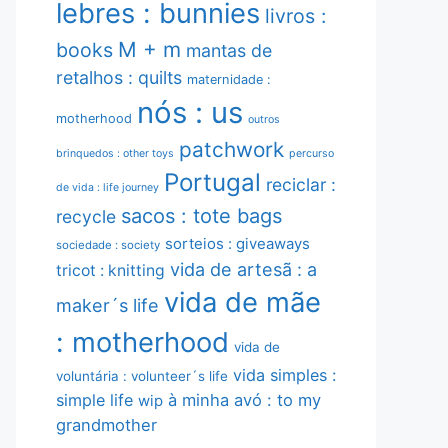
lebres : bunnies
livros :
M + m
books
mantas de
retalhos : quilts
maternidade :
nós : us
motherhood
outros
patchwork
brinquedos : other toys
percurso
Portugal
reciclar :
de vida : life journey
sacos : tote bags
recycle
sorteios : giveaways
sociedade : society
vida de artesã : a
tricot : knitting
vida de mãe
maker´s life
: motherhood
vida de
vida simples :
voluntária : volunteer´s life
simple life
à minha avó : to my
wip
grandmother