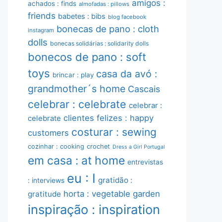
amigos :
achados : finds
almofadas : pillows
friends
babetes : bibs
blog facebook
bonecas de pano : cloth
instagram
dolls
bonecas solidárias : solidarity dolls
bonecos de pano : soft
toys
casa da avó :
brincar : play
grandmother´s home
Cascais
celebrar : celebrate
celebrar :
clientes felizes : happy
celebrate
costurar : sewing
customers
cozinhar : cooking
crochet
Dress a Girl Portugal
em casa : at home
entrevistas
eu : I
gratidão :
: interviews
horta : vegetable garden
gratitude
inspiração : inspiration