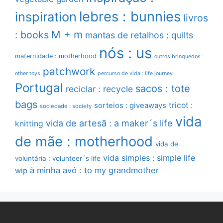
lebres : bunnies
inspiration
livros
M + m
: books
mantas de retalhos : quilts
nós : us
maternidade : motherhood
outros brinquedos :
patchwork
other toys
percurso de vida : life journey
Portugal
sacos : tote
reciclar : recycle
bags
sorteios : giveaways
tricot :
sociedade : society
vida
vida de artesã : a maker´s life
knitting
de mãe : motherhood
vida de
vida simples : simple life
voluntária : volunteer´s life
à minha avó : to my grandmother
wip