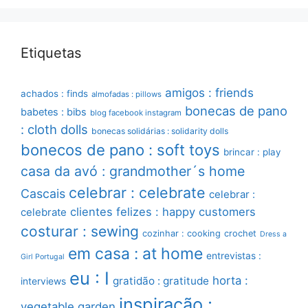
Etiquetas
amigos : friends
achados : finds
almofadas : pillows
bonecas de pano
babetes : bibs
blog facebook instagram
: cloth dolls
bonecas solidárias : solidarity dolls
bonecos de pano : soft toys
brincar : play
casa da avó : grandmother´s home
celebrar : celebrate
Cascais
celebrar :
clientes felizes : happy customers
celebrate
costurar : sewing
cozinhar : cooking
crochet
Dress a
em casa : at home
entrevistas :
Girl Portugal
eu : I
horta :
gratidão : gratitude
interviews
inspiração :
vegetable garden