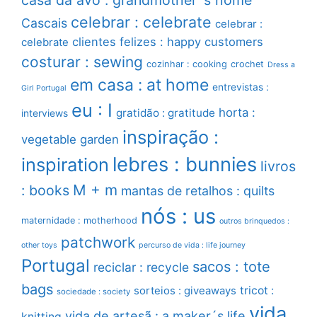
celebrar : celebrate
Cascais
celebrar :
clientes felizes : happy customers
celebrate
costurar : sewing
cozinhar : cooking
crochet
Dress a
em casa : at home
entrevistas :
Girl Portugal
eu : I
horta :
gratidão : gratitude
interviews
inspiração :
vegetable garden
lebres : bunnies
inspiration
livros
M + m
: books
mantas de retalhos : quilts
nós : us
maternidade : motherhood
outros brinquedos :
patchwork
other toys
percurso de vida : life journey
Portugal
sacos : tote
reciclar : recycle
bags
sorteios : giveaways
tricot :
sociedade : society
vida
vida de artesã : a maker´s life
knitting