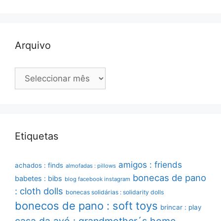
Arquivo
Arquivo
Etiquetas
amigos : friends
achados : finds
almofadas : pillows
bonecas de pano
babetes : bibs
blog facebook instagram
: cloth dolls
bonecas solidárias : solidarity dolls
bonecos de pano : soft toys
brincar : play
casa da avó : grandmother´s home