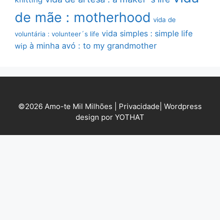
de mãe : motherhood
vida de
vida simples : simple life
voluntária : volunteer´s life
à minha avó : to my grandmother
wip
©2026 Amo-te Mil Milhões |
Privacidade
|
Wordpress
design por YOTHAT