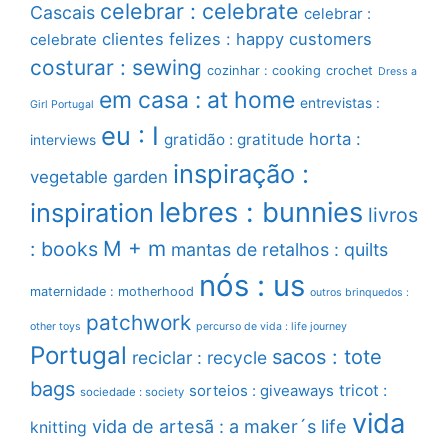
celebrar : celebrate
Cascais
celebrar :
clientes felizes : happy customers
celebrate
costurar : sewing
cozinhar : cooking
crochet
Dress a
em casa : at home
entrevistas :
Girl Portugal
eu : I
horta :
gratidão : gratitude
interviews
inspiração :
vegetable garden
lebres : bunnies
inspiration
livros
M + m
: books
mantas de retalhos : quilts
nós : us
maternidade : motherhood
outros brinquedos :
patchwork
other toys
percurso de vida : life journey
Portugal
sacos : tote
reciclar : recycle
bags
sorteios : giveaways
tricot :
sociedade : society
vida
vida de artesã : a maker´s life
knitting