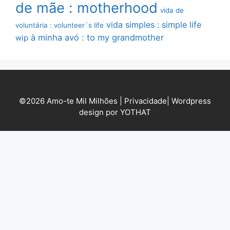
de mãe : motherhood
vida de
vida simples : simple life
voluntária : volunteer´s life
à minha avó : to my grandmother
wip
©2026 Amo-te Mil Milhões |
Privacidade
|
Wordpress
design por YOTHAT