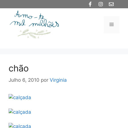
Saltar
para
o
Menu
conteúdo
chão
Julho 6, 2010
por
Virginia