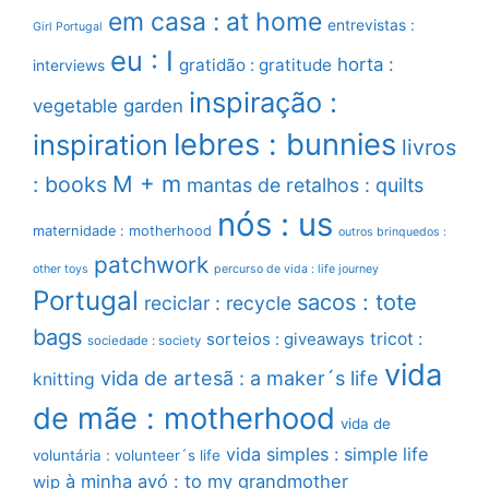
em casa : at home
entrevistas :
Girl Portugal
eu : I
horta :
gratidão : gratitude
interviews
inspiração :
vegetable garden
lebres : bunnies
inspiration
livros
M + m
: books
mantas de retalhos : quilts
nós : us
maternidade : motherhood
outros brinquedos :
patchwork
other toys
percurso de vida : life journey
Portugal
sacos : tote
reciclar : recycle
bags
sorteios : giveaways
tricot :
sociedade : society
vida
vida de artesã : a maker´s life
knitting
de mãe : motherhood
vida de
vida simples : simple life
voluntária : volunteer´s life
à minha avó : to my grandmother
wip