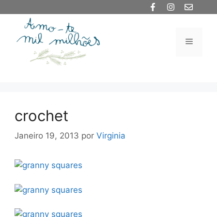
Saltar
para
o
Menu
conteúdo
crochet
Janeiro 19, 2013
por
Virginia