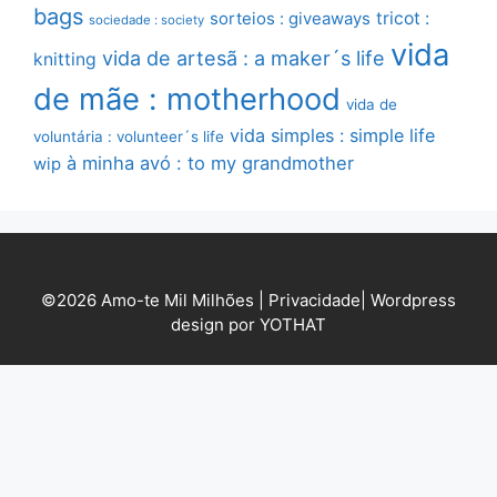
bags
sorteios : giveaways
tricot :
sociedade : society
vida
vida de artesã : a maker´s life
knitting
de mãe : motherhood
vida de
vida simples : simple life
voluntária : volunteer´s life
à minha avó : to my grandmother
wip
©2026 Amo-te Mil Milhões |
Privacidade
|
Wordpress
design por YOTHAT