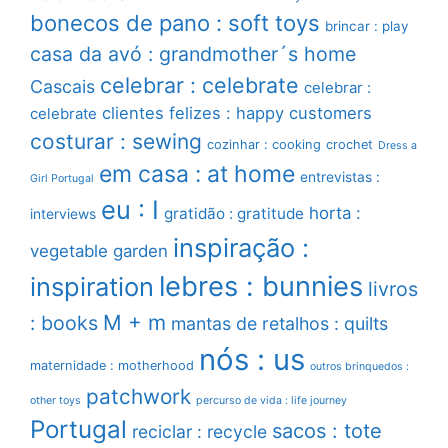
bonecos de pano : soft toys
brincar : play
casa da avó : grandmother´s home
celebrar : celebrate
Cascais
celebrar :
clientes felizes : happy customers
celebrate
costurar : sewing
cozinhar : cooking
crochet
Dress a
em casa : at home
entrevistas :
Girl Portugal
eu : I
horta :
gratidão : gratitude
interviews
inspiração :
vegetable garden
lebres : bunnies
inspiration
livros
M + m
: books
mantas de retalhos : quilts
nós : us
maternidade : motherhood
outros brinquedos :
patchwork
other toys
percurso de vida : life journey
Portugal
sacos : tote
reciclar : recycle