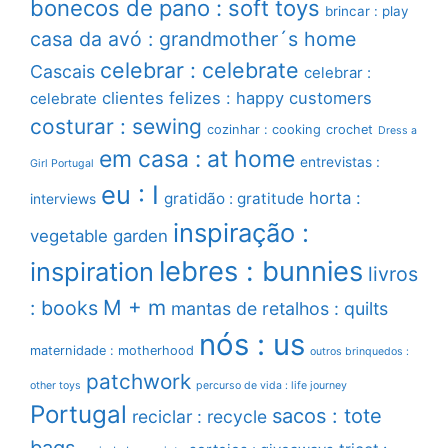
bonecos de pano : soft toys
brincar : play
casa da avó : grandmother´s home
celebrar : celebrate
Cascais
celebrar :
clientes felizes : happy customers
celebrate
costurar : sewing
cozinhar : cooking
crochet
Dress a
em casa : at home
entrevistas :
Girl Portugal
eu : I
horta :
gratidão : gratitude
interviews
inspiração :
vegetable garden
lebres : bunnies
inspiration
livros
M + m
: books
mantas de retalhos : quilts
nós : us
maternidade : motherhood
outros brinquedos :
patchwork
other toys
percurso de vida : life journey
Portugal
sacos : tote
reciclar : recycle
bags