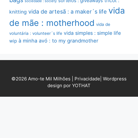
sorteios : giveaways
tricot :
sociedade : society
vida
vida de artesã : a maker´s life
knitting
de mãe : motherhood
vida de
vida simples : simple life
voluntária : volunteer´s life
à minha avó : to my grandmother
wip
©2026 Amo-te Mil Milhões |
Privacidade
|
Wordpress
design por YOTHAT