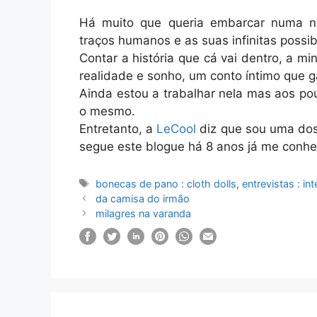
Há muito que queria embarcar numa no
traços humanos e as suas infinitas possibi
Contar a história que cá vai dentro, a m
realidade e sonho, um conto íntimo que 
Ainda estou a trabalhar nela mas aos po
o mesmo.
Entretanto, a
LeCool
diz que sou uma do
segue este blogue há 8 anos já me conh
Etiquetas
bonecas de pano : cloth dolls
,
entrevistas : in
da camisa do irmão
milagres na varanda