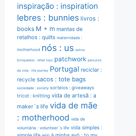
inspiração : inspiration
lebres : bunnies
livros :
M + m
books
mantas de
retalhos : quilts
maternidade :
nós : us
motherhood
outros
patchwork
brinquedos : other toys
percurso
Portugal
reciclar :
de vida : life journey
sacos : tote bags
recycle
sorteios : giveaways
sociedade : society
vida de artesã : a
tricot : knitting
vida de mãe
maker´s life
: motherhood
vida de
vida simples :
voluntária : volunteer´s life
simple life
à minha avó : to my
wip