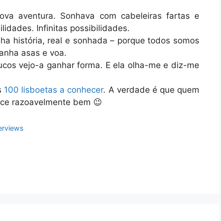
va aventura. Sonhava com cabeleiras fartas e
lidades. Infinitas possibilidades.
inha história, real e sonhada – porque todos somos
ganha asas e voa.
ucos vejo-a ganhar forma. E ela olha-me e diz-me
s
100 lisboetas a conhecer
. A verdade é que quem
ece razoavelmente bem 😉
terviews