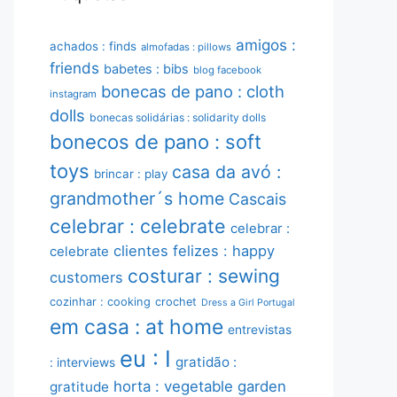
amigos :
achados : finds
almofadas : pillows
friends
babetes : bibs
blog facebook
bonecas de pano : cloth
instagram
dolls
bonecas solidárias : solidarity dolls
bonecos de pano : soft
toys
casa da avó :
brincar : play
grandmother´s home
Cascais
celebrar : celebrate
celebrar :
clientes felizes : happy
celebrate
costurar : sewing
customers
cozinhar : cooking
crochet
Dress a Girl Portugal
em casa : at home
entrevistas
eu : I
gratidão :
: interviews
horta : vegetable garden
gratitude