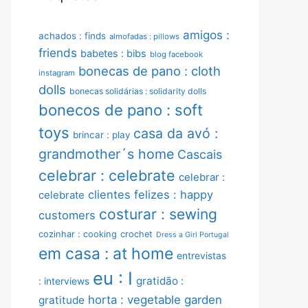
amigos :
achados : finds
almofadas : pillows
friends
babetes : bibs
blog facebook
bonecas de pano : cloth
instagram
dolls
bonecas solidárias : solidarity dolls
bonecos de pano : soft
toys
casa da avó :
brincar : play
grandmother´s home
Cascais
celebrar : celebrate
celebrar :
clientes felizes : happy
celebrate
costurar : sewing
customers
cozinhar : cooking
crochet
Dress a Girl Portugal
em casa : at home
entrevistas
eu : I
gratidão :
: interviews
horta : vegetable garden
gratitude