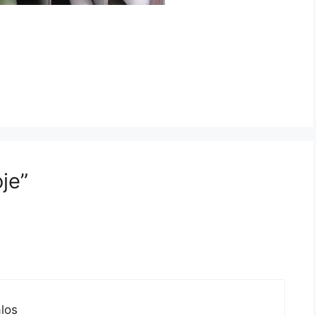
je”
los