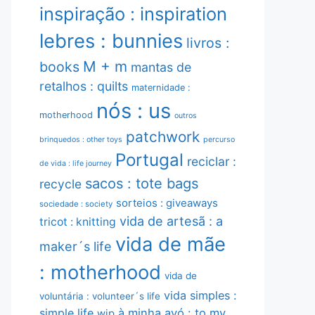
inspiração : inspiration
lebres : bunnies
livros :
M + m
books
mantas de
retalhos : quilts
maternidade :
nós : us
motherhood
outros
patchwork
brinquedos : other toys
percurso
Portugal
reciclar :
de vida : life journey
sacos : tote bags
recycle
sorteios : giveaways
sociedade : society
vida de artesã : a
tricot : knitting
vida de mãe
maker´s life
: motherhood
vida de
vida simples :
voluntária : volunteer´s life
simple life
à minha avó : to my
wip