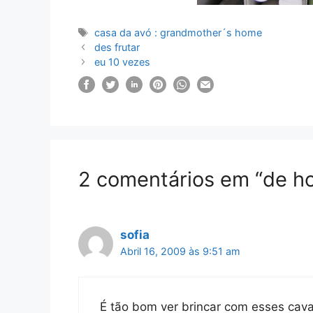
Etiquetas
casa da avó : grandmother´s home
des frutar
eu 10 vezes
2 comentários em “de ho
sofia
Abril 16, 2009 às 9:51 am
É tão bom ver brincar com esses cava