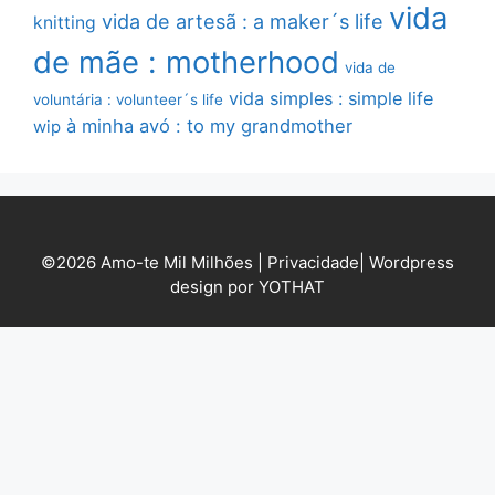
vida
vida de artesã : a maker´s life
knitting
de mãe : motherhood
vida de
vida simples : simple life
voluntária : volunteer´s life
à minha avó : to my grandmother
wip
©2026 Amo-te Mil Milhões |
Privacidade
|
Wordpress
design por YOTHAT