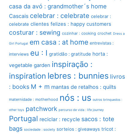
casa da avó : grandmother´s home
celebrar : celebrate
Cascais
celebrar :
clientes felizes : happy customers
celebrate
costurar : sewing
cozinhar : cooking
crochet
Dress a
em casa : at home
entrevistas :
Girl Portugal
eu : I
horta :
gratidão : gratitude
interviews
inspiração :
vegetable garden
lebres : bunnies
inspiration
livros
M + m
: books
mantas de retalhos : quilts
nós : us
maternidade : motherhood
outros brinquedos :
patchwork
other toys
percurso de vida : life journey
Portugal
sacos : tote
reciclar : recycle
bags
sorteios : giveaways
tricot :
sociedade : society