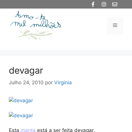
Saltar
para
o
Menu
conteúdo
devagar
Julho 24, 2010
por
Virginia
Esta
manta
está a ser feita devagar.