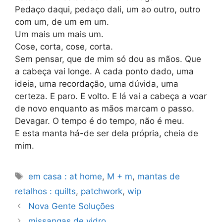
Pedaço daqui, pedaço dali, um ao outro, outro
com um, de um em um.
Um mais um mais um.
Cose, corta, cose, corta.
Sem pensar, que de mim só dou as mãos. Que
a cabeça vai longe. A cada ponto dado, uma
ideia, uma recordação, uma dúvida, uma
certeza. E paro. E volto. E lá vai a cabeça a voar
de novo enquanto as mãos marcam o passo.
Devagar. O tempo é do tempo, não é meu.
E esta manta há-de ser dela própria, cheia de
mim.
Etiquetas
em casa : at home
,
M + m
,
mantas de
retalhos : quilts
,
patchwork
,
wip
Nova Gente Soluções
missangas de vidro