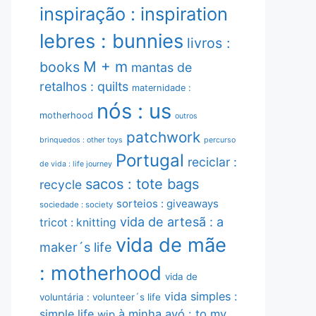
inspiração : inspiration
lebres : bunnies
livros :
M + m
books
mantas de
retalhos : quilts
maternidade :
nós : us
motherhood
outros
patchwork
brinquedos : other toys
percurso
Portugal
reciclar :
de vida : life journey
sacos : tote bags
recycle
sorteios : giveaways
sociedade : society
vida de artesã : a
tricot : knitting
vida de mãe
maker´s life
: motherhood
vida de
vida simples :
voluntária : volunteer´s life
simple life
à minha avó : to my
wip