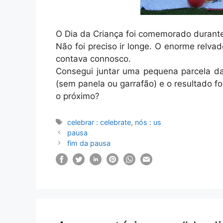
O Dia da Criança foi comemorado durant
Não foi preciso ir longe. O enorme relva
contava connosco.
Consegui juntar uma pequena parcela d
(sem panela ou garrafão) e o resultado 
o próximo?
Etiquetas
celebrar : celebrate
,
nós : us
pausa
fim da pausa