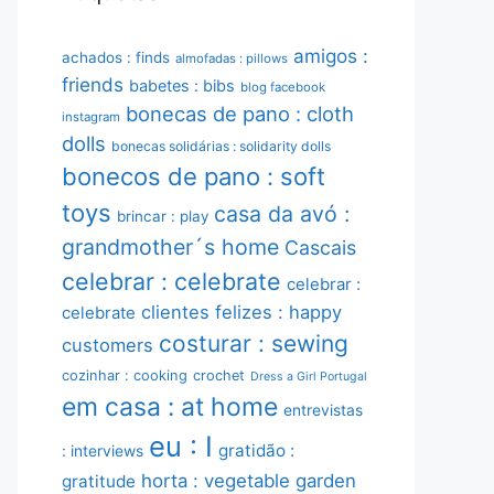
amigos :
achados : finds
almofadas : pillows
friends
babetes : bibs
blog facebook
bonecas de pano : cloth
instagram
dolls
bonecas solidárias : solidarity dolls
bonecos de pano : soft
toys
casa da avó :
brincar : play
grandmother´s home
Cascais
celebrar : celebrate
celebrar :
clientes felizes : happy
celebrate
costurar : sewing
customers
cozinhar : cooking
crochet
Dress a Girl Portugal
em casa : at home
entrevistas
eu : I
gratidão :
: interviews
horta : vegetable garden
gratitude