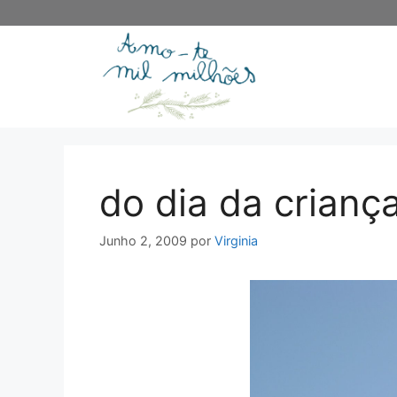
Saltar
para
o
conteúdo
do dia da crianç
Junho 2, 2009
por
Virginia