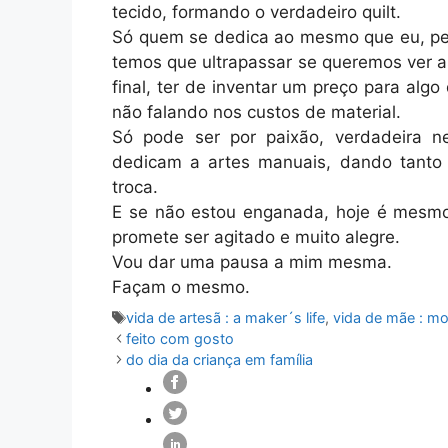
tecido, formando o verdadeiro quilt.
Só quem se dedica ao mesmo que eu, per
temos que ultrapassar se queremos ver a
final, ter de inventar um preço para alg
não falando nos custos de material.
Só pode ser por paixão, verdadeira n
dedicam a artes manuais, dando tanto
troca.
E se não estou enganada, hoje é mesmo
promete ser agitado e muito alegre.
Vou dar uma pausa a mim mesma.
Façam o mesmo.
Etiquetas
vida de artesã : a maker´s life
,
vida de mãe : m
feito com gosto
do dia da criança em família