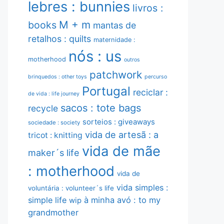
lebres : bunnies
livros :
M + m
books
mantas de
retalhos : quilts
maternidade :
nós : us
motherhood
outros
patchwork
brinquedos : other toys
percurso
Portugal
reciclar :
de vida : life journey
sacos : tote bags
recycle
sorteios : giveaways
sociedade : society
vida de artesã : a
tricot : knitting
vida de mãe
maker´s life
: motherhood
vida de
vida simples :
voluntária : volunteer´s life
simple life
à minha avó : to my
wip
grandmother