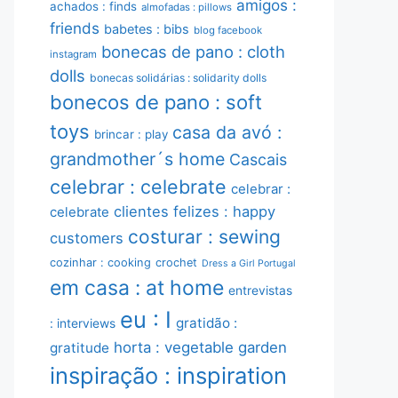
amigos :
achados : finds
almofadas : pillows
friends
babetes : bibs
blog facebook
bonecas de pano : cloth
instagram
dolls
bonecas solidárias : solidarity dolls
bonecos de pano : soft
toys
casa da avó :
brincar : play
grandmother´s home
Cascais
celebrar : celebrate
celebrar :
clientes felizes : happy
celebrate
costurar : sewing
customers
cozinhar : cooking
crochet
Dress a Girl Portugal
em casa : at home
entrevistas
eu : I
gratidão :
: interviews
horta : vegetable garden
gratitude
inspiração : inspiration