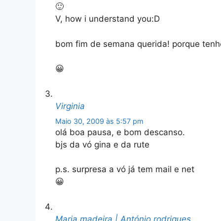
🙂
V, how i understand you:D
bom fim de semana querida! porque tenh
😀
Virginia
Maio 30, 2009 às 5:57 pm
olá boa pausa, e bom descanso.
bjs da vó gina e da rute
p.s. surpresa a vó já tem mail e net
😀
Maria madeira | António rodrigues