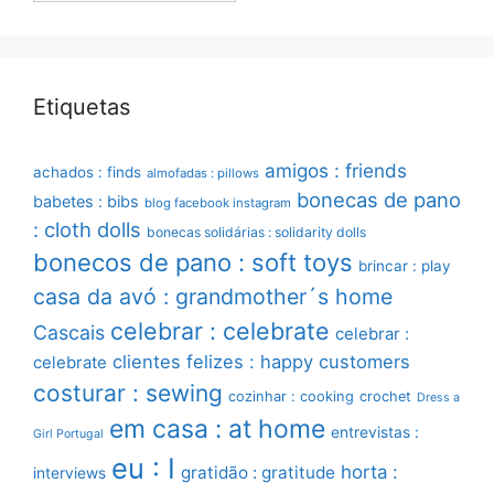
Etiquetas
amigos : friends
achados : finds
almofadas : pillows
bonecas de pano
babetes : bibs
blog facebook instagram
: cloth dolls
bonecas solidárias : solidarity dolls
bonecos de pano : soft toys
brincar : play
casa da avó : grandmother´s home
celebrar : celebrate
Cascais
celebrar :
clientes felizes : happy customers
celebrate
costurar : sewing
cozinhar : cooking
crochet
Dress a
em casa : at home
entrevistas :
Girl Portugal
eu : I
horta :
gratidão : gratitude
interviews