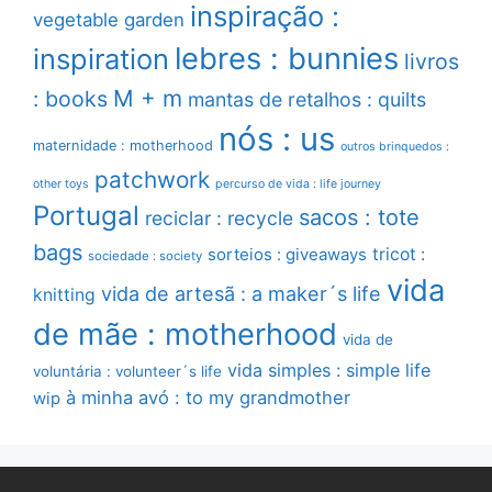
inspiração :
vegetable garden
lebres : bunnies
inspiration
livros
M + m
: books
mantas de retalhos : quilts
nós : us
maternidade : motherhood
outros brinquedos :
patchwork
other toys
percurso de vida : life journey
Portugal
sacos : tote
reciclar : recycle
bags
sorteios : giveaways
tricot :
sociedade : society
vida
vida de artesã : a maker´s life
knitting
de mãe : motherhood
vida de
vida simples : simple life
voluntária : volunteer´s life
à minha avó : to my grandmother
wip