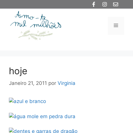
Saltar
para
o
Menu
conteúdo
hoje
Janeiro 21, 2011
por
Virginia