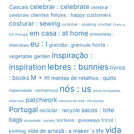
celebrar : celebrate
Cascais
celebrar :
clientes felizes : happy customers
celebrate
costurar : sewing
cozinhar : cooking
crochet
Dress a
em casa : at home
entrevistas :
Girl Portugal
eu : I
horta :
gratidão : gratitude
interviews
inspiração :
vegetable garden
lebres : bunnies
inspiration
livros
M + m
: books
mantas de retalhos : quilts
nós : us
maternidade : motherhood
outros brinquedos :
patchwork
other toys
percurso de vida : life journey
Portugal
sacos : tote
reciclar : recycle
bags
sorteios : giveaways
tricot :
sociedade : society
vida
vida de artesã : a maker´s life
knitting