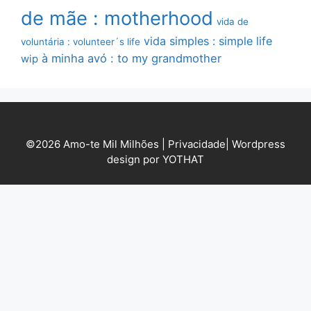
de mãe : motherhood
vida de
vida simples : simple life
voluntária : volunteer´s life
à minha avó : to my grandmother
wip
©2026 Amo-te Mil Milhões |
Privacidade
|
Wordpress
design por YOTHAT