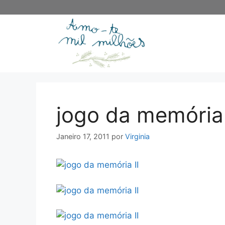
Saltar
para
o
conteúdo
jogo da memória II
Janeiro 17, 2011
por
Virginia