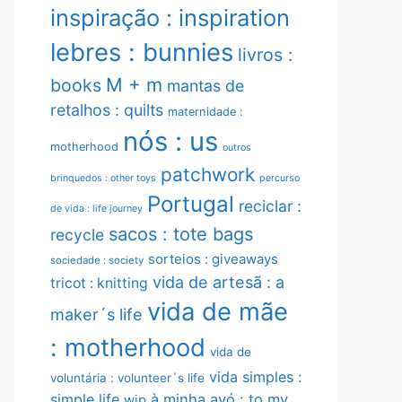
inspiração : inspiration
lebres : bunnies
livros :
M + m
books
mantas de
retalhos : quilts
maternidade :
nós : us
motherhood
outros
patchwork
brinquedos : other toys
percurso
Portugal
reciclar :
de vida : life journey
sacos : tote bags
recycle
sorteios : giveaways
sociedade : society
vida de artesã : a
tricot : knitting
vida de mãe
maker´s life
: motherhood
vida de
vida simples :
voluntária : volunteer´s life
simple life
à minha avó : to my
wip