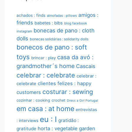
amigos :
achados : finds
almofadas : pillows
friends
babetes : bibs
blog facebook
bonecas de pano : cloth
instagram
dolls
bonecas solidárias : solidarity dolls
bonecos de pano : soft
toys
casa da avó :
brincar : play
grandmother´s home
Cascais
celebrar : celebrate
celebrar :
clientes felizes : happy
celebrate
costurar : sewing
customers
cozinhar : cooking
crochet
Dress a Girl Portugal
em casa : at home
entrevistas
eu : I
gratidão :
: interviews
horta : vegetable garden
gratitude