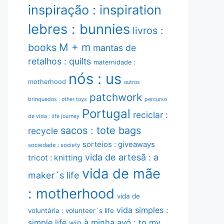
inspiração : inspiration
lebres : bunnies
livros :
M + m
books
mantas de
retalhos : quilts
maternidade :
nós : us
motherhood
outros
patchwork
brinquedos : other toys
percurso
Portugal
reciclar :
de vida : life journey
sacos : tote bags
recycle
sorteios : giveaways
sociedade : society
vida de artesã : a
tricot : knitting
vida de mãe
maker´s life
: motherhood
vida de
vida simples :
voluntária : volunteer´s life
simple life
à minha avó : to my
wip