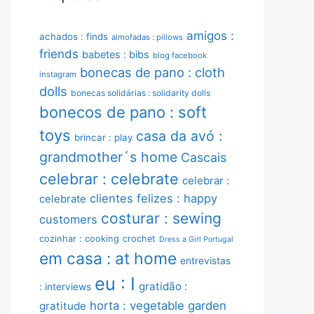
amigos :
achados : finds
almofadas : pillows
friends
babetes : bibs
blog facebook
bonecas de pano : cloth
instagram
dolls
bonecas solidárias : solidarity dolls
bonecos de pano : soft
toys
casa da avó :
brincar : play
grandmother´s home
Cascais
celebrar : celebrate
celebrar :
clientes felizes : happy
celebrate
costurar : sewing
customers
cozinhar : cooking
crochet
Dress a Girl Portugal
em casa : at home
entrevistas
eu : I
gratidão :
: interviews
horta : vegetable garden
gratitude