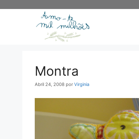
Saltar
para
o
conteúdo
Montra
Abril 24, 2008
por
Virginia