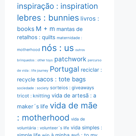
inspiração : inspiration
lebres : bunnies
livros :
M + m
books
mantas de
retalhos : quilts
maternidade :
nós : us
motherhood
outros
patchwork
brinquedos : other toys
percurso
Portugal
reciclar :
de vida : life journey
sacos : tote bags
recycle
sorteios : giveaways
sociedade : society
vida de artesã : a
tricot : knitting
vida de mãe
maker´s life
: motherhood
vida de
vida simples :
voluntária : volunteer´s life
simple life
à minha avó : to my
wip