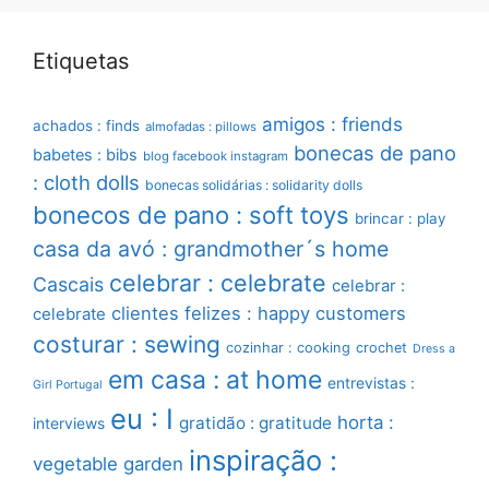
Etiquetas
amigos : friends
achados : finds
almofadas : pillows
bonecas de pano
babetes : bibs
blog facebook instagram
: cloth dolls
bonecas solidárias : solidarity dolls
bonecos de pano : soft toys
brincar : play
casa da avó : grandmother´s home
celebrar : celebrate
Cascais
celebrar :
clientes felizes : happy customers
celebrate
costurar : sewing
cozinhar : cooking
crochet
Dress a
em casa : at home
entrevistas :
Girl Portugal
eu : I
horta :
gratidão : gratitude
interviews
inspiração :
vegetable garden