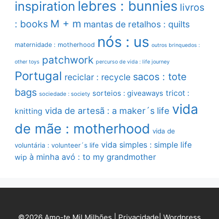
lebres : bunnies
inspiration
livros
M + m
: books
mantas de retalhos : quilts
nós : us
maternidade : motherhood
outros brinquedos :
patchwork
other toys
percurso de vida : life journey
Portugal
sacos : tote
reciclar : recycle
bags
sorteios : giveaways
tricot :
sociedade : society
vida
vida de artesã : a maker´s life
knitting
de mãe : motherhood
vida de
vida simples : simple life
voluntária : volunteer´s life
à minha avó : to my grandmother
wip
©2026 Amo-te Mil Milhões |
Privacidade
|
Wordpress